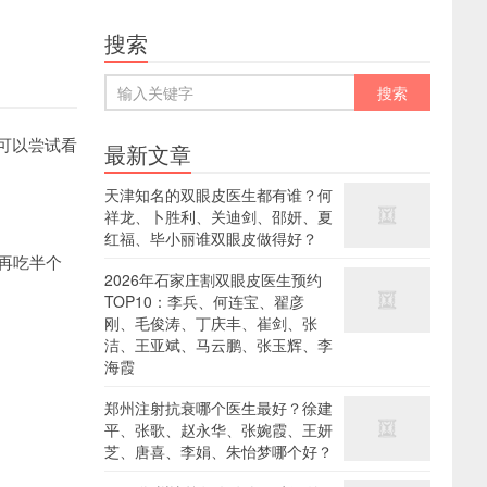
搜索
可以尝试看
最新文章
天津知名的双眼皮医生都有谁？何
祥龙、卜胜利、关迪剑、邵妍、夏
红福、毕小丽谁双眼皮做得好？
再吃半个
2026年石家庄割双眼皮医生预约
TOP10：李兵、何连宝、翟彦
刚、毛俊涛、丁庆丰、崔剑、张
洁、王亚斌、马云鹏、张玉辉、李
海霞
郑州注射抗衰哪个医生最好？徐建
平、张歌、赵永华、张婉霞、王妍
芝、唐喜、李娟、朱怡梦哪个好？