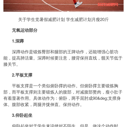
关于学生党暑假减肥计划 学生减肥计划月瘦20斤
无氧运动部分
1.深蹲
深蹲动作是锻炼臀部和腿部的王牌动作，还能增强心脏功
能，提高肺活量。深蹲时候要注意，腰背保持直线，髋关节低于
膝关节。
2.平板支撑
平板支撑是一个类似俯卧撑的动作。但俯卧撑主要锻炼胸
部，而平板支撑则主要锻炼人的腹部，对减腹部赘肉，瘦小肚子
有着显著作用。具体动作为：俯卧，两手屈肘成90&deg;支撑身
体。腹部收紧，两腿并拢伸直。保持动作。
3.仰卧起坐
仰卧起坐对于学生来说绝对不陌生。但是，做这个动作时