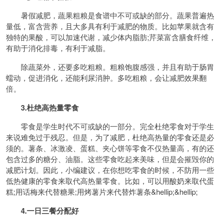
暑假减肥，蔬果粗粮是食谱中不可或缺的部分。蔬果普遍热
量低，富含营养，且大多具有利于减肥的物质。比如苹果就含有
独特的果酸，可以加速代谢，减少体内脂肪;芹菜富含膳食纤维，
有助于消化排毒，有利于减脂。
除蔬菜外，还要多吃粗粮。粗粮饱腹感强，并且有助于肠胃
蠕动，促进消化，还能利尿消肿。多吃粗粮，会让减肥效果翻
倍。
3.杜绝高热量零食
零食是学生时代不可或缺的一部分。完全杜绝零食对于学生
来说难免过于残忍。但是，为了减肥，杜绝高热量的零食还是必
须的。薯条、冰激凌、蛋糕、夹心饼等零食不仅热量高，有的还
包含过多的糖分、油脂。这些零食吃起来美味，但是会摧毁你的
减肥计划。因此，小编建议，在你想吃零食的时候，不防用一些
低热健康的零食来取代高热量零食。比如，可以用酸奶来取代蛋
糕;用话梅来代替糖果;用烤薯片来代替炸薯条&hellip;&hellip;
4.一日三餐分配好