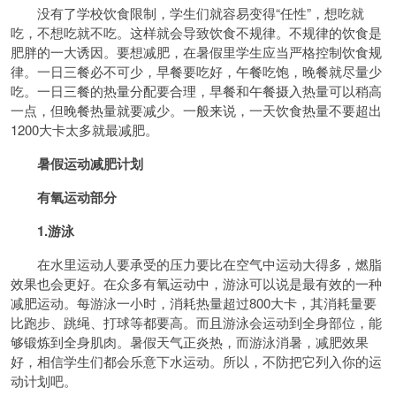
没有了学校饮食限制，学生们就容易变得“任性”，想吃就
吃，不想吃就不吃。这样就会导致饮食不规律。不规律的饮食是
肥胖的一大诱因。要想减肥，在暑假里学生应当严格控制饮食规
律。一日三餐必不可少，早餐要吃好，午餐吃饱，晚餐就尽量少
吃。一日三餐的热量分配要合理，早餐和午餐摄入热量可以稍高
一点，但晚餐热量就要减少。一般来说，一天饮食热量不要超出
1200大卡太多就最减肥。
暑假运动减肥计划
有氧运动部分
1.游泳
在水里运动人要承受的压力要比在空气中运动大得多，燃脂
效果也会更好。在众多有氧运动中，游泳可以说是最有效的一种
减肥运动。每游泳一小时，消耗热量超过800大卡，其消耗量要
比跑步、跳绳、打球等都要高。而且游泳会运动到全身部位，能
够锻炼到全身肌肉。暑假天气正炎热，而游泳消暑，减肥效果
好，相信学生们都会乐意下水运动。所以，不防把它列入你的运
动计划吧。