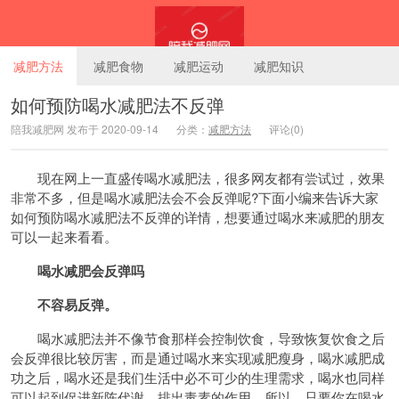
减肥方法
减肥食物
减肥运动
减肥知识
如何预防喝水减肥法不反弹
陪我减肥网 发布于 2020-09-14
分类：
减肥方法
评论(0)
陪我减肥网
现在网上一直盛传喝水减肥法，很多网友都有尝试过，效果
非常不多，但是喝水减肥法会不会反弹呢?下面小编来告诉大家
如何预防喝水减肥法不反弹的详情，想要通过喝水来减肥的朋友
可以一起来看看。
喝水减肥会反弹吗
不容易反弹。
喝水减肥法并不像节食那样会控制饮食，导致恢复饮食之后
会反弹很比较厉害，而是通过喝水来实现减肥瘦身，喝水减肥成
功之后，喝水还是我们生活中必不可少的生理需求，喝水也同样
可以起到促进新陈代谢，排出毒素的作用。所以，只要你在喝水