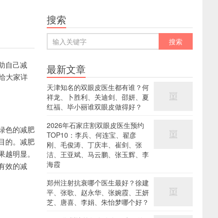
搜索
助自己减
最新文章
给大家详
天津知名的双眼皮医生都有谁？何
祥龙、卜胜利、关迪剑、邵妍、夏
红福、毕小丽谁双眼皮做得好？
2026年石家庄割双眼皮医生预约
绿色的减肥
TOP10：李兵、何连宝、翟彦
目的。减肥
刚、毛俊涛、丁庆丰、崔剑、张
果越明显。
洁、王亚斌、马云鹏、张玉辉、李
海霞
有效的减
郑州注射抗衰哪个医生最好？徐建
平、张歌、赵永华、张婉霞、王妍
芝、唐喜、李娟、朱怡梦哪个好？