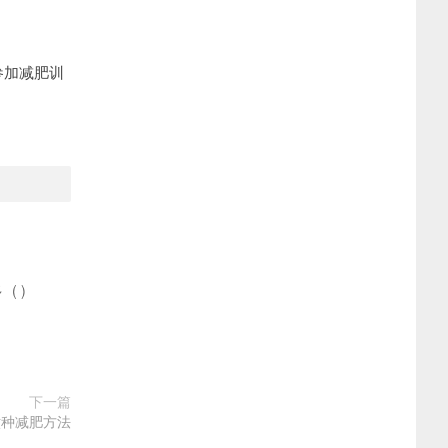
参加减肥训
多
(
)
下一篇
六种减肥方法