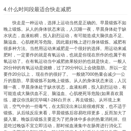
4.什么时间段最适合快走减肥
快走是一种运动，选择上运动当然是正确的。早晨锻炼不如
晚上锻炼。从人的身体状态来说，人沉睡一夜，早晨身体处于缺
水状态，血液粘稠，投入剧烈运动，有可能造成大脑供血不足、
脑溢血、心肌梗死等危险。因此最好晚上进行身体锻炼。减肥有
很多种方法。当然用运动来减肥是一个很好的选择。用运动来减
肥时，一定要作的就是有氧运动，也就是你现在所作的也属于有
氧运动了。在有氧运动当中减肥效果较好的也就是快走。一般人
20分钟的有氧运动是烧糖，过了20分钟以上会烧脂肪。所以一定
要作20分以上， 现在作的很好了。 一般烧7000热量会减少一公
斤的脂肪。早晨锻炼不如晚上锻炼。从人的身体状态来说，人沉
睡一夜，早晨身体处于缺水状态，血液粘稠，投入剧烈运动，有
可能造成大脑供血不足、脑溢血、心肌梗死等危险(如果喜欢晨
练，建议你洗刷完毕喝1-2杯白开水，再去锻炼)。从环境上来
说，空气中的一些毒气，在太阳没出来以前很难挥发，也不适于
锻炼。从后续反应来看，早晨锻炼后容易吃得更多，反而加大了
摄入量。晚饭后锻炼主要是为了把身体中多余的热量消耗掉。但
是吃过晚饭不宜立即活动，那时候血液集中在肠胃进行消化工