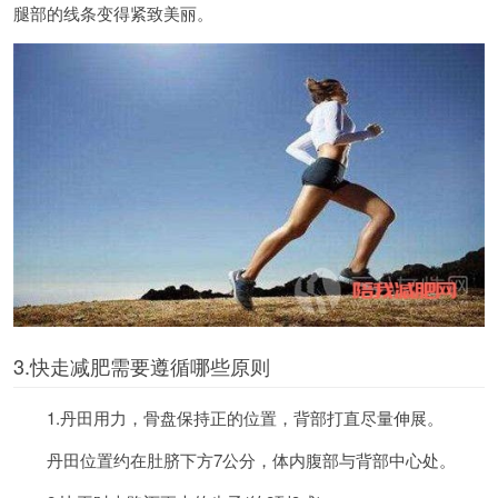
腿部的线条变得紧致美丽。
3.快走减肥需要遵循哪些原则
1.丹田用力，骨盘保持正的位置，背部打直尽量伸展。
丹田位置约在肚脐下方7公分，体内腹部与背部中心处。