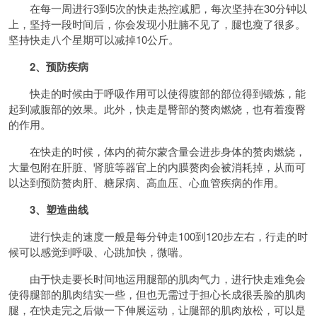
在每一周进行3到5次的快走热控减肥，每次坚持在30分钟以
上，坚持一段时间后，你会发现小肚腩不见了，腿也瘦了很多。
坚持快走八个星期可以减掉10公斤。
2、预防疾病
快走的时候由于呼吸作用可以使得腹部的部位得到锻炼，能
起到减腹部的效果。此外，快走是臀部的赘肉燃烧，也有着瘦臀
的作用。
在快走的时候，体内的荷尔蒙含量会进步身体的赘肉燃烧，
大量包附在肝脏、肾脏等器官上的内膜赘肉会被消耗掉，从而可
以达到预防赘肉肝、糖尿病、高血压、心血管疾病的作用。
3、塑造曲线
进行快走的速度一般是每分钟走100到120步左右，行走的时
候可以感觉到呼吸、心跳加快，微喘。
由于快走要长时间地运用腿部的肌肉气力，进行快走难免会
使得腿部的肌肉结实一些，但也无需过于担心长成很丢脸的肌肉
腿，在快走完之后做一下伸展运动，让腿部的肌肉放松，可以是