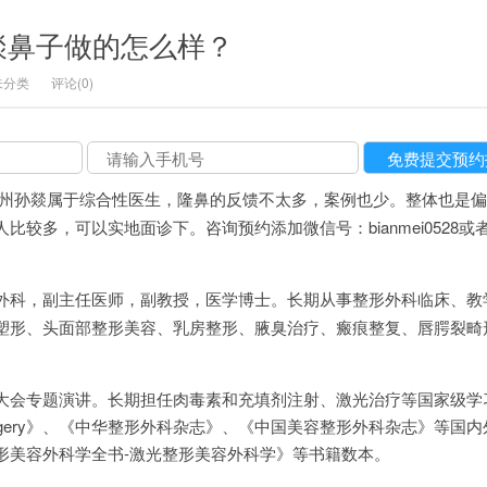
燚鼻子做的怎么样？
未分类
评论(0)
州孙燚属于综合性医生，隆鼻的反馈不太多，案例也少。整体也是偏
比较多，可以实地面诊下。咨询预约添加微信号：bianmei0528或
外科，副主任医师，副教授，医学博士。长期从事整形外科临床、教
塑形、头面部整形美容、乳房整形、腋臭治疗、瘢痕整复、唇腭裂畸
大会专题演讲。长期担任肉毒素和充填剂注射、激光治疗等国家级学
stic Surgery》、《中华整形外科杂志》、《中国美容整形外科杂志》等
形美容外科学全书-激光整形美容外科学》等书籍数本。