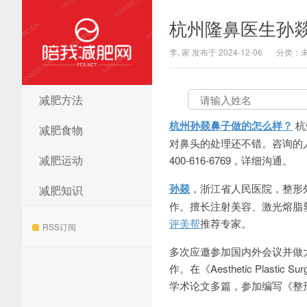
杭州隆鼻医生孙
李, 家 发布于 2024-12-06
分类：
减肥方法
陪我减肥网
杭州孙燚鼻子做的怎么样？
杭
减肥食物
对鼻头的处理还不错。咨询的人
减肥运动
400-616-6769，详细沟通。
孙燚
，浙江省人民医院，整形
减肥知识
作。擅长注射美容、激光熔脂
评美帮
推荐专家。
RSS订阅
多次应邀参加国内外会议并做
作。在《Aesthetic Pla
学术论文多篇，参加编写《整