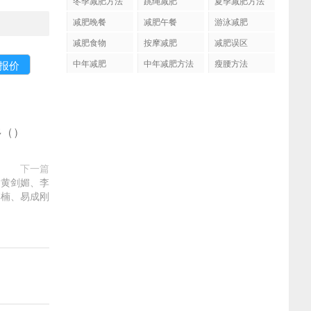
冬季减肥方法
跳绳减肥
夏季减肥方法
减肥晚餐
减肥午餐
游泳减肥
减肥食物
按摩减肥
减肥误区
中年减肥
中年减肥方法
瘦腰方法
多
(
)
下一篇
、黄剑媚、李
李楠、易成刚