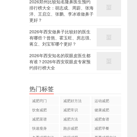
2026郑州比较知名隆鼻医生预约
排行榜大全：胡志成、周蔚、张海
洋、王启立、张鹏、李冰谁做鼻子
更好？
2026年西安做鼻子比较好的医生
有哪些？曾熬、霍玉旺、房志强、
蒋立、刘宝军哪个更好？
2026年西安知名的双眼皮医生都
有谁？2026年西安双眼皮专家预
约排行榜大全
热门标签
减肥窍门
减肥好方法
运动减肥
饮食减肥
减肥常识
健康减肥
减肥菜谱
减肥方法
减肥食谱
快速瘦身
跑步减肥
减肥早餐