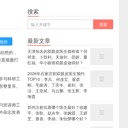
搜索
最新文章
天津知名的双眼皮医生都有谁？何
自然的，
祥龙、卜胜利、关迪剑、邵妍、夏
者直接拨打
红福、毕小丽谁双眼皮做得好？
2026年石家庄割双眼皮医生预约
学与科研工
TOP10：李兵、何连宝、翟彦
刚、毛俊涛、丁庆丰、崔剑、张
形整复等。
洁、王亚斌、马云鹏、张玉辉、李
海霞
习班讲师工
郑州注射抗衰哪个医生最好？徐建
国内外杂志发表
平、张歌、赵永华、张婉霞、王妍
芝、唐喜、李娟、朱怡梦哪个好？