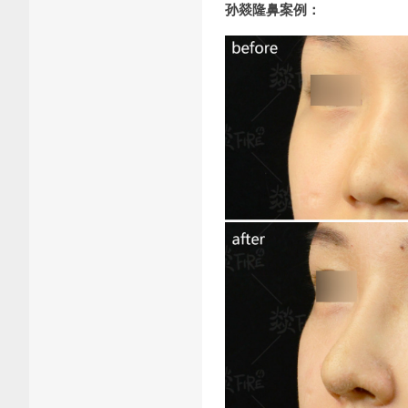
孙燚隆鼻案例：