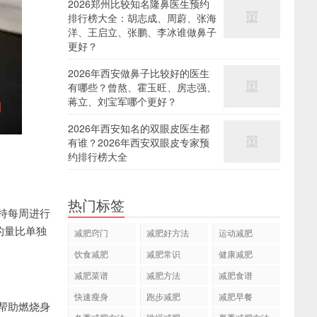
2026郑州比较知名隆鼻医生预约
排行榜大全：胡志成、周蔚、张海
洋、王启立、张鹏、李冰谁做鼻子
更好？
2026年西安做鼻子比较好的医生
有哪些？曾熬、霍玉旺、房志强、
蒋立、刘宝军哪个更好？
2026年西安知名的双眼皮医生都
有谁？2026年西安双眼皮专家预
约排行榜大全
热门标签
持每周进行
的量比单独
减肥窍门
减肥好方法
运动减肥
饮食减肥
减肥常识
健康减肥
减肥菜谱
减肥方法
减肥食谱
快速瘦身
跑步减肥
减肥早餐
帮助燃烧身