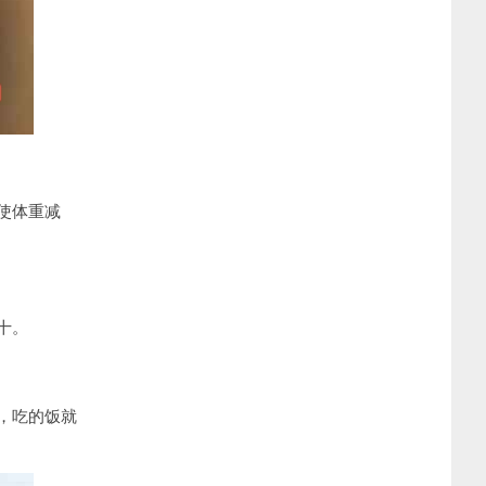
使体重减
十。
，吃的饭就