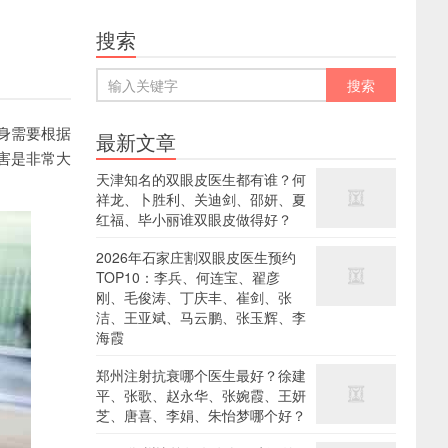
搜索
身需要根据
最新文章
害是非常大
天津知名的双眼皮医生都有谁？何
祥龙、卜胜利、关迪剑、邵妍、夏
红福、毕小丽谁双眼皮做得好？
2026年石家庄割双眼皮医生预约
TOP10：李兵、何连宝、翟彦
刚、毛俊涛、丁庆丰、崔剑、张
洁、王亚斌、马云鹏、张玉辉、李
海霞
郑州注射抗衰哪个医生最好？徐建
平、张歌、赵永华、张婉霞、王妍
芝、唐喜、李娟、朱怡梦哪个好？