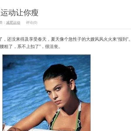
项运动让你瘦
类：
减肥运动
评论(0)
了，还没来得及享受春天，夏天像个急性子的大嫂风风火火来“报到”
腰粗了，系不上扣了”，很沮丧。