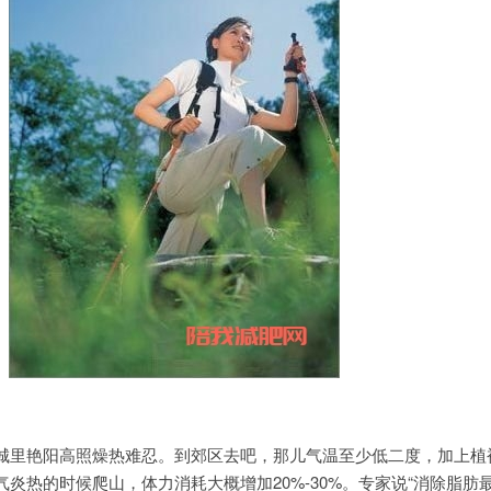
城里艳阳高照燥热难忍。到郊区去吧，那儿气温至少低二度，加上植
炎热的时候爬山，体力消耗大概增加20%-30%。专家说“消除脂肪