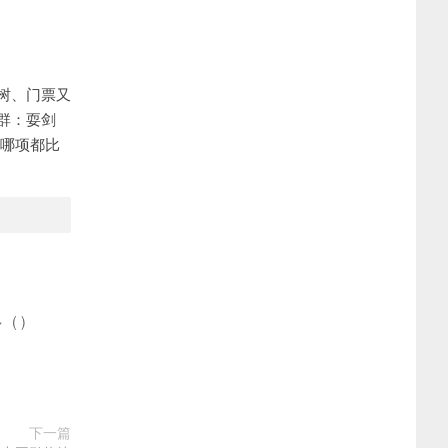
树、门票又
群：耍剑
加哪项都比
多
(
)
下一篇