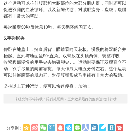
这个运动可以拉伸腹部和大腿部位的大部分肌肉群，同时还可以
促进双腿的血液循环。以及新陈代谢，对减肥瘦身，瘦腹，瘦腿
都有非常大的帮助。
每次蹬腿30秒后休息10秒。每天循环练习五次。
5.手碰脚尖
仰卧在地垫上，挺直后背，眼睛看向天花板。慢慢的将双腿合并
抬起。直到与地面呈90°直角。双臂放在头顶两侧。调整呼吸，
收紧腹部慢慢的用手尖去触碰脚尖儿。运动时要保证双腿直立不
动，双手尽量的向前靠拢。每天伸展大概五分钟左右。这个运动
可以伸展腹部的肌肉群。对瘦腹和形成马甲线有非常大的帮助。
坚持以上五种运动，便可以快速瘦身，加油！
未经允许不得转载：
陪我减肥网
»
五大效果最好的瘦身运动排行榜
分享到：