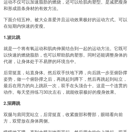
运动不仅可以加速脂肪的燃烧，还可以给肌肉塑型。是减肥瘦身
和形成苗条身材的有效方法。
下面介绍五种。被大众喜爱并且运动效果极好的运动方式。可以
在短期内快速的变瘦。
1.波比跳
就是一个将有氧运动和肌肉伸展结合到一起的运动方法。它既可
以快速的燃烧脂肪，也可以帮助肌肉塑形。同时还能调整身体的
代谢，让身体处于不易胖的环境当中。
后背挺直，站直身体。然后双手扶地下蹲，向后跳一步至俯卧撑
姿势，做一个俯卧撑之后，再跳起到蹲下，然后再跳起到站立，
最后在用力的向上跳跃一次，双手在头顶合十。这是一个连贯的
动作。每天坚持练习30次左右，就能收获极好的瘦身效果。
2.深蹲跳
双腿与肩同宽站立，后背挺直，收紧腹部和臀部，眼睛看向前
方，双臂放在身体两侧。
慢慢地下蹲，直到大腿与地面平行。然后用力的向上跳起，双手