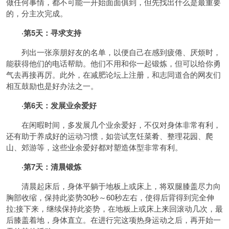
做任何事情，都不可能一开始面面俱到，但先找出什么是最重要
的，分主次完成。
·第5天：寻求支持
列出一张亲朋好友的名单，以便自己在感到疲倦、厌烦时，
能获得他们的电话帮助。他们不用和你一起锻炼，但可以给你勇
气去再接再厉。此外，在减肥论坛上注册，和志同道合的网友们
相互鼓励也是好办法之一。
·第6天：发展业余爱好
在闲暇时间，多发展几个业余爱好，不仅对身体非常有利，
还有助于养成好的
运动
习惯，如尝试烹饪
菜肴
、整理花园、爬
山、郊游等，这些业余爱好都对塑造体型非常有利。
·第7天：清晨锻炼
清晨起床后，身体平躺于地板上或床上，将双腿膝盖尽力向
胸部收缩，保持此姿势30秒～60秒左右，使得后背得到完全伸
拉;接下来，继续保持此姿势，在地板上或床上来回滚动几次，最
后膝盖着地，身体直立。在进行完这项热身运动之后，再开始一