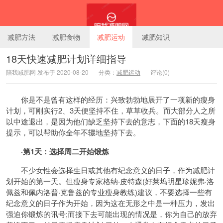
减肥方法
减肥食物
减肥运动
减肥知识
18天快速减肥计划详细指导
陪我减肥网 发布于 2020-08-20
分类：
减肥运动
评论(0)
陪我减肥网
你是不是曾有这样的经历：兴致勃勃地展开了一项新的瘦身
计划，可刚实行2、3天便坚持不住，草草收兵。而大部分人之所
以中途退出，是因为他们缺乏坚持下去的意志，下面的18天瘦身
提示，可以帮助你全年不辍地坚持下去。
·第1天：选择周二开始锻炼
不少女性会选择生日或其他有纪念意义的日子，作为
减肥
计
划开始的第一天。但
瘦身
专家
格纳·皮特森(好莱坞明星珍妮弗·洛
佩兹和佩内洛普·克鲁兹的专业瘦身教练)建议，不要选择一些有
纪念意义的日子作为开始，因为这在无形之中是一种压力，发出
强迫你锻炼的讯号;而接下去可能出现的情况是，你为自己的放弃