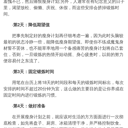
羞愧不已，然后痛恨
瘦身计划
;另外，人通常在有纪念意义的日子
里，渴望放松、偷懒、庆祝、休假，而这些安排会挤掉锻炼时
间。
·第2天：降低期望值
把事先制定好的瘦身计划再仔细考虑一遍，因为此时头脑较
最初的状态冷静一些，能降低瘦身期望值。即使你不练成魔鬼身
材誓不罢休，也不能草率地用一个备感痛苦的瘦身计划将自己套
住，否则，一旦锻炼的热情开始动摇、身心疲惫时，以前的努力
便容易付之东流了。
·第3天：固定锻炼时间
用笔在台历上将18天的时间段和每天的锻炼时间标出，每次
安排的时间不超过20分钟为宜，这么做的主要目的是让你养成在
固定时间内进行锻炼的习惯。
·第4天：做好准备
在开展瘦身计划之前，就应该对生活的方方面面进行一次彻
底
检查
，如先将盘子、
厨房
、冰箱清理干净，并严格控制
饮食
。