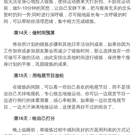
或无法全身心地投入锻炼，使得运动效果大打
折扣
。不妨在
运动
前
，做5~10分钟的冥想，让自己安静下来，把与瘦身无关的念头
暂时扔到一旁;同时进行深呼吸，尽可能地延长每一次呼吸的时
间，可以帮助你清理思绪，集中精力完成锻炼。
·第14天：做时间预算
将你所计划的锻炼步骤和其他日常活动列成表，如果你因为
工作加班或参加朋友聚会而减少了锻炼时间，那么选择放弃一些
可做可不做的活动，由此安排出其他时间进行锻炼，保持整个瘦
身计划的平衡，巩固锻炼的成果。
·第15天：用电视节目放松
在锻炼的间隙，可以看一些自己喜欢的电视节目，而不是强
迫自己关掉电视机，专心致志地做运动。你可以一边观赏节目一
边进行例行的体重测量，或心率检测。如果能一边欣赏电视节
目，一边大汗淋漓地做运动，这便是再好不过的组合了。
·第16天：给自己打分
晚上临睡前，将锻炼过程中感到良好的方面用列表的方式记