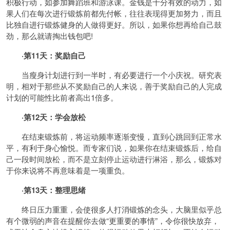
积极行动，如参加舞蹈班和
游泳
课。金钱是十分有效的动力，如
果人们在每次进行锻炼前都先付帐，往往表现得更加努力，而且
比独自进行锻炼
健身
的人做得更好。所以，如果你想再给自己鼓
劲，那么就请掏出钱包吧!
·第11天：奖励自己
当瘦身计划进行到一半时，有必要进行一个小庆祝。
研究
表
明，相对于那些从不奖励自己的人来说，善于奖励自己的人完成
计划的可能性比前者高出1倍多。
·第12天：学会放松
在结束锻炼前，将运动频率逐渐变慢，直到心跳回到正常水
平，有利于身心愉悦。而专家们说，如果你在结束锻炼后，给自
己一段时间放松，而不是立刻停止运动进行淋浴，那么，锻炼对
于你来说将不再意味着是一项重负。
·第13天：整理思绪
终日压力重重，会使很多人打消锻炼的念头，大脑里似乎总
有个微弱的声音在提醒你去做“更重要的事情”，令你很快放弃，