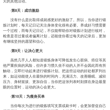
天的其他活动。
·第8天：成功激励
没有什么是比取得成就感更好的激励了。所以，当你进行锻
炼计划时，每天记日记关注身体变化很有必要。养成好习惯需要
一个过程，而每天记日记，不仅能帮助你对锻炼计划进行核对，
检查是否过量或者偏离计划，还能使你看过每天的记录后，更加
有继续坚持的愿望和信心。
·第9天：让决心更大
虽然几乎人人都知道锻炼身体可降低发生心脏病、
癌症
等其
他严重
疾病
的风险，但许多习惯久坐不动的人并不会因此而有所
触动，立即行动起来进行锻炼计划。把这些运动的好处都罗列出
来，如运动能使人在最快的时间内，充满活力、改善睡眠、减轻
压力、身材挺拔、更加自信，当你把这张列表时刻摆在身边最显
眼的位置时，运动的决心会更大。
·第10天：为瘦身买单
当你每次为进行的锻炼填写支票或刷卡时，会更加督促自己