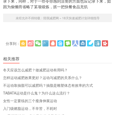
录下来，同样，对于一些令你感到沮丧的方面也应记录下来，如
因为偷懒而省略了某项锻炼，抓一把快餐
食品
充饥
未经允许不得转载：
陪我减肥网
»
18天快速减肥计划详细指导
分享到：
更多
(
)
相关推荐
冬天应该怎么减肥？做减肥运动有用吗？
怎样运动减肥效果更好？运动与减肥的关系什么？
不运动靠抽脂可以减肥吗？抽脂是雕塑体态有效率的方式
TABATA运动是什么鬼？为什么这么流行？
女性一定要练的三个瘦身伸展运动
入门级燃脂运动，不辛苦，不耗时