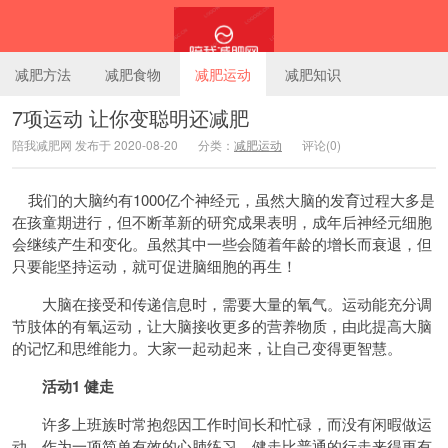
减肥方法
减肥食物
减肥运动
减肥知识
7项运动 让你变聪明还减肥
陪我减肥网 发布于 2020-08-20
分类：
减肥运动
评论(0)
陪我减肥网
我们的大脑约有1000亿个神经元，虽然大脑的发育过程大多是
在孩童期进行，但不断革新的研究成果表明，成年后神经元细胞
会继续产生和变化。虽然其中一些会随着年龄的增长而衰退，但
只要能坚持运动，就可促进脑细胞的再生！
大脑在接受和传递信息时，需要大量的氧气。运动能充分调
节肢体的有氧运动，让大脑接收更多的营养物质，由此提高大脑
的记忆和思维能力。大家一起动起来，让自己变得更智慧。
活动1 健走
许多上班族时常抱怨因工作时间长和忙碌，而没有闲暇做运
动。作为一项简单有效的心肺练习，健走比普通的行走来得更有