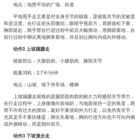
地点：地势平坦的广场、街道
平地甩手走主要是对全身关节的锻炼，是锻炼关节的灵敏度
和灵活度。在行走前头部微抬，眼睛平视前方，肩膀放松下垂，
胸部挺起，两手臂在行进过程中前后大幅摆动，用脚跟着地，在
前行过程中脚尖离地脚掌着地，并且别让脚向内或向外移动。
动作2 上坡蹒跚走
锻炼部位：大腿肌肉、小腿肌肉、膝部关节
能量消耗：2.7卡/分钟
地点：山坡、地下停车场、楼梯
上坡蹒跚走锻炼的是腿部肌肉群的耐久力和膝部关节弹力，
在行走过程中，上身微微向前倾斜，与地面保持一定的角度，两
臂不许有过大的摆动，最好不要借助外力行走，以免伤害关节，
尤其是手不要扶膝盖，脚尖先着地，脚的行进方向也不可向内侧
或外侧移动，而是朝向前方。
动作3 下坡漫步走