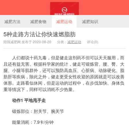
减肥方法
减肥食物
减肥运动
减肥知识
5种走路方法让你快速燃脂肪
陪我减肥网 发布于 2020-08-20
分类：
减肥运动
评论(0)
陪我减肥网
人们都说十药九毒，但是健走这剂药不但可以天天服用，而
且还有益无害。根据科学家的统计，健走可锻炼背、腰、臀、大
腿、小腿等肌群外，还可以预防高血压、心脏病、动脉硬化、脂
肪肝等疾病，除此之外，健走更受女性欢迎的原因就是可以改善
体形。走路看似休闲，但是运动的过程中，在步伐加快、身体负
重等情况下，同样可以消耗不少热量。
动作1 平地甩手走
锻炼部位：肘关节、腕关节
能量消耗：7.9卡/分钟