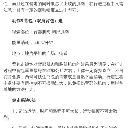
性，而且还在健走的同时锻炼了上肢的肌肉，在行进过程中只需
注意手臂有一定的摆动幅度且适中即可。
动作5 背包（双肩背包）走
锻炼部位：背部肌肉 胸部肌肉
能量消耗：5.6卡/分钟
地点：地势平坦的广场、街道
背包走锻炼对背部肌肉和胸部肌肉的效果最为明显，在行走
过程中背包重量最好在2到3公斤左右，上体一定保持直立，不可
驼背含胸，两臂可扶住书包的背带或是自然下垂摆动。行进过程
中身体要有所控制不可摆动过大，以免扭伤背部的肌肉，用脚掌
着地的方法行走。
健走
秘诀
6法
1．适当运动，时间和路程不可太长，运动幅度不可太激
烈。
2．佩戴一块运动手表，最好有能测量脉搏和血压功能的，