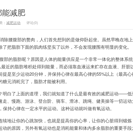
都能减肥
类：
减肥运动
评论(0)
除腰腹部的赘肉，人们首先想到的是做仰卧起坐。虽然早晚在地上
除了把脂肪下面的肌肉练坚实了以外，不会发现腰围有明显的变化。
部的脂肪呢？原因是人体的能量供应是一个非常一体化的整体系统
？从最近的脂肪堆积处得到能量，而必须靠血液运来贮存在血液、肝脏
提是至少运动20分钟，并保持心律在最高心律的55%以上（最高心律
的糖元消耗完了，脂肪才能被利用。
明白了上面的道理，我们就知道了什么是最有效的减肥运动——低
速走、慢跑、游泳、登台阶、骑车、滑冰、跳绳、健美操等一切运动
上，保持心律在一定水平的运动。这种运动就叫做有氧运动。
续地让你的心跳加快，也就是提高你的心率，让你的心脏得到锻炼
运动的原因，另外有氧运动也是消耗能量和体内多余脂肪的重要手段