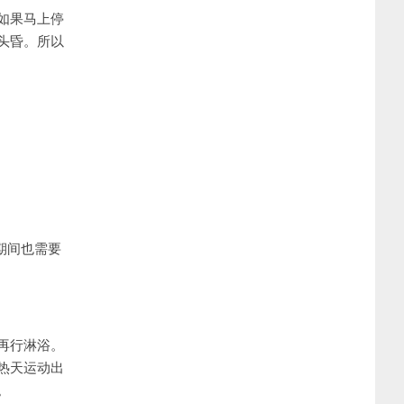
如果马上停
头昏。所以
期间也需要
再行淋浴。
热天运动出
。