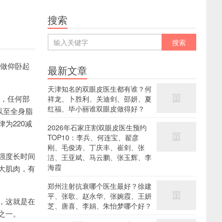
搜索
做仰卧起
最新文章
天津知名的双眼皮医生都有谁？何
，任何部
祥龙、卜胜利、关迪剑、邵妍、夏
红福、毕小丽谁双眼皮做得好？
以至全身脂
为220减
2026年石家庄割双眼皮医生预约
TOP10：李兵、何连宝、翟彦
刚、毛俊涛、丁庆丰、崔剑、张
强度长时间
洁、王亚斌、马云鹏、张玉辉、李
海霞
大肌肉，有
郑州注射抗衰哪个医生最好？徐建
平、张歌、赵永华、张婉霞、王妍
，这就是在
芝、唐喜、李娟、朱怡梦哪个好？
之一。