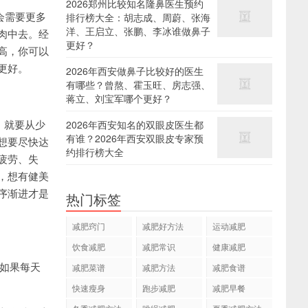
2026郑州比较知名隆鼻医生预约
会需要更多
排行榜大全：胡志成、周蔚、张海
洋、王启立、张鹏、李冰谁做鼻子
肉中去。经
更好？
高，你可以
更好。
2026年西安做鼻子比较好的医生
有哪些？曾熬、霍玉旺、房志强、
蒋立、刘宝军哪个更好？
，就要从少
2026年西安知名的双眼皮医生都
有谁？2026年西安双眼皮专家预
想要尽快达
约排行榜大全
疲劳、失
，想有健美
序渐进才是
热门标签
减肥窍门
减肥好方法
运动减肥
饮食减肥
减肥常识
健康减肥
如果每天
减肥菜谱
减肥方法
减肥食谱
快速瘦身
跑步减肥
减肥早餐