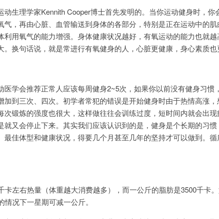
理学家Kennith Cooper博士首先发明的。当你运动健身时，你
氧气，再由心脏、血管输送到身体的各部分，特别是正在运动中的肌
体利用氧气的能力增强。身体健康状况越好，有氧运动的能力也就越
大。换句话说，就是常进行有氧健身的人，心脏更健康，身心素质也
学会推荐正常人应该每周健身2~5次，如果你以前没有健身习惯
增加到三次、四次。初学者常犯的错误是开始健身时由于热情高涨，
每次锻炼的强度也很大，这样做往往会训练过度，短时间内就会出现
是就又会停止下来。其实我们应该认识到的是，健身是个长期的习惯
。最佳体型和健康状况，得要几个月甚至几年的坚持才可以做到。循
卡左右热量（体重越大消费越多），而一公斤的脂肪是3500千卡。
化的情况下一星期可减一公斤。