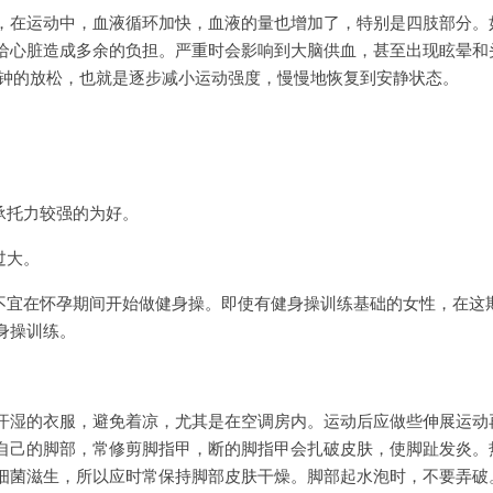
在运动中，血液循环加快，血液的量也增加了，特别是四肢部分。
给心脏造成多余的负担。严重时会影响到大脑供血，甚至出现眩晕和
0分钟的放松，也就是逐步减小运动强度，慢慢地恢复到安静状态。
承托力较强的为好。
过大。
宜在怀孕期间开始做健身操。即使有健身操训练基础的女性，在这
身操训练。
湿的衣服，避免着凉，尤其是在空调房内。运动后应做些伸展运动
自己的脚部，常修剪脚指甲，断的脚指甲会扎破皮肤，使脚趾发炎。
细菌滋生，所以应时常保持脚部皮肤干燥。脚部起水泡时，不要弄破