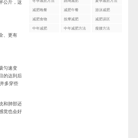
冬季减肥方法
跳绳减肥
夏季减肥方法
半公斤，这
减肥晚餐
减肥午餐
游泳减肥
减肥食物
按摩减肥
减肥误区
中年减肥
中年减肥方法
瘦腰方法
全、更有
吸匀速变
目的达到后
，并多穿些
统和肺部还
感觉也会好