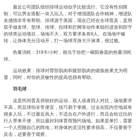
最近公司团队组织排球运动似乎比较流行。它没有性别限
制，可以男女搭配一块儿玩儿，对于增强团队合作精神，增进队
友感情非常有帮助。排球源于美国，现在已经在全球普及，是用
双手做发球、垫球、传球、扣球和拦网等动作来组织进攻和防守
的球类运动项目，场地不大，双方要求各有6人。在场地中辗
转，让身体充分活动开，打一场球浑身大汗淋漓，很过瘾。
热量消耗：319卡/小时，相当于你把一碗阳春面的热量消耗
掉。
运动效果：排球对臂部肌肉和腹部肌肉的锻炼效果尤为明
显，同时，对你的灵敏性的提高也很有帮助。
羽毛球
这是民间普及得较好的运动，双人或者四人对抗，场地要求
不高，而且球拍非常便宜，技巧易于掌握。过去在院内空地就有
很多人玩，不过最近风大，不适合在户外进行，而且会给过往的
行人带来不便，所以最好到体育馆预约场地。如果是单打，需要
一个人照顾自己的阵地，对身体的灵活性要求很高，不仅要善于
反击，还要善于观察。