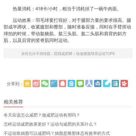
热量消耗：418卡/小时，相当于消耗掉了一碗牛肉面。
运动效果：羽毛球要打得好，对于腿部力量的要求很高。腿
部成半蹲状，收紧腹部和臀部，随时准备应接，同时在手臂挥动
球拍的时候，带动肱桡肌、肱三头肌、肱二头肌和肩背的斜方
肌，以及后背的竖脊肌同时运动。
未经允许不得转载：
陪我减肥网
»
快速燃脂球类运动TOP6
分享到：
更多
(
)
相关推荐
冬天应该怎么减肥？做减肥运动有用吗？
怎样运动减肥效果更好？运动与减肥的关系什么？
不运动靠抽脂可以减肥吗？抽脂是雕塑体态有效率的方式