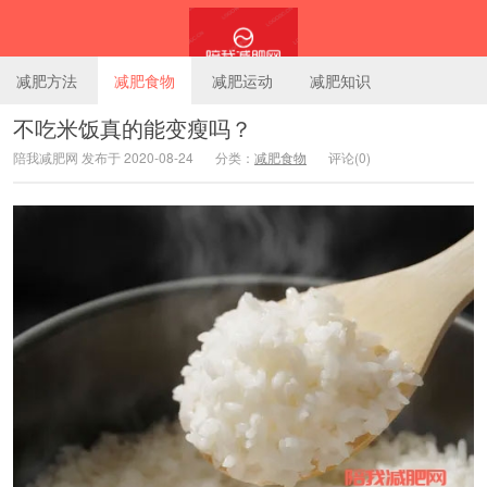
减肥方法
减肥食物
减肥运动
减肥知识
不吃米饭真的能变瘦吗？
陪我减肥网 发布于 2020-08-24
分类：
减肥食物
评论(0)
陪我减肥网