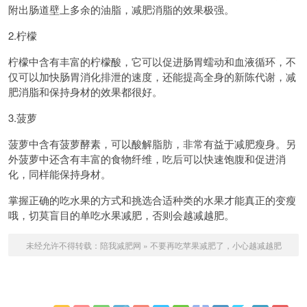
附出肠道壁上多余的油脂，减肥消脂的效果极强。
2.柠檬
柠檬中含有丰富的柠檬酸，它可以促进肠胃蠕动和血液循环，不
仅可以加快肠胃消化排泄的速度，还能提高全身的新陈代谢，减
肥消脂和保持身材的效果都很好。
3.菠萝
菠萝中含有菠萝酵素，可以酸解脂肪，非常有益于减肥瘦身。另
外菠萝中还含有丰富的食物纤维，吃后可以快速饱腹和促进消
化，同样能保持身材。
掌握正确的吃水果的方式和挑选合适种类的水果才能真正的变瘦
哦，切莫盲目的单吃水果减肥，否则会越减越肥。
未经允许不得转载：
陪我减肥网
»
不要再吃苹果减肥了，小心越减越肥