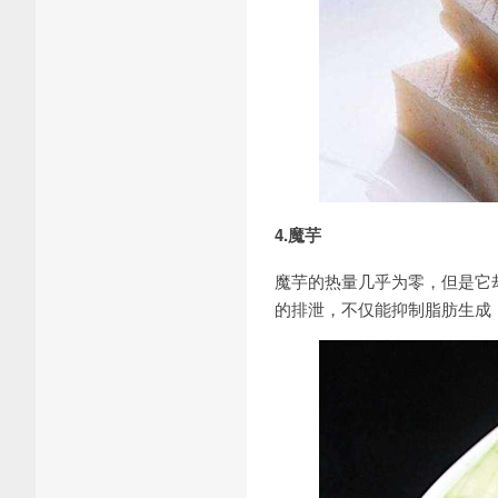
4.魔芋
魔芋的热量几乎为零，但是它
的排泄，不仅能抑制脂肪生成