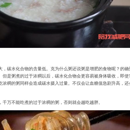
大，碳水化合物的含量低。克为什么粥还说粥是增肥的食物呢？的确
。但是粥煮的过于浓稠以后，碳水化合物会更容易被身体吸收，即使
吃浓稠的粥同样会造成碳水摄入过量。不仅会让血糖值急剧升高，还
，千万不能吃煮的过于浓稠的粥，否则就会越吃越胖。