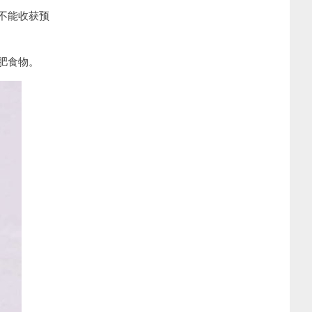
不能收获预
肥食物。