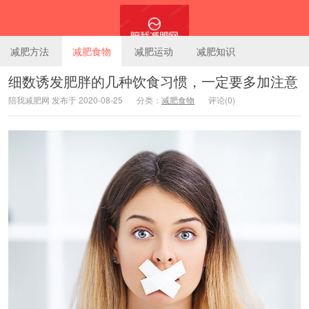
减肥方法
减肥食物
减肥运动
减肥知识
细数诱发肥胖的几种饮食习惯，一定要多加注意
陪我减肥网 发布于 2020-08-25
分类：
减肥食物
评论(0)
陪我减肥网