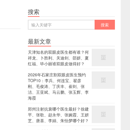
搜索
最新文章
天津知名的双眼皮医生都有谁？何
祥龙、卜胜利、关迪剑、邵妍、夏
红福、毕小丽谁双眼皮做得好？
2026年石家庄割双眼皮医生预约
TOP10：李兵、何连宝、翟彦
刚、毛俊涛、丁庆丰、崔剑、张
洁、王亚斌、马云鹏、张玉辉、李
海霞
郑州注射抗衰哪个医生最好？徐建
平、张歌、赵永华、张婉霞、王妍
芝、唐喜、李娟、朱怡梦哪个好？