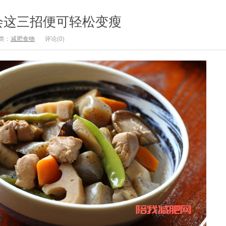
会这三招便可轻松变瘦
类：
减肥食物
评论(0)