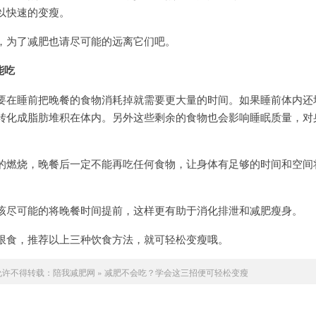
以快速的变瘦。
，为了减肥也请尽可能的远离它们吧。
能吃
要在睡前把晚餐的食物消耗掉就需要更大量的时间。如果睡前体内还
转化成脂肪堆积在体内。另外这些剩余的食物也会影响睡眠质量，对
的燃烧，晚餐后一定不能再吃任何食物，让身体有足够的时间和空间
该尽可能的将晚餐时间提前，这样更有助于消化排泄和减肥瘦身。
限食，推荐以上三种饮食方法，就可轻松变瘦哦。
允许不得转载：
陪我减肥网
»
减肥不会吃？学会这三招便可轻松变瘦