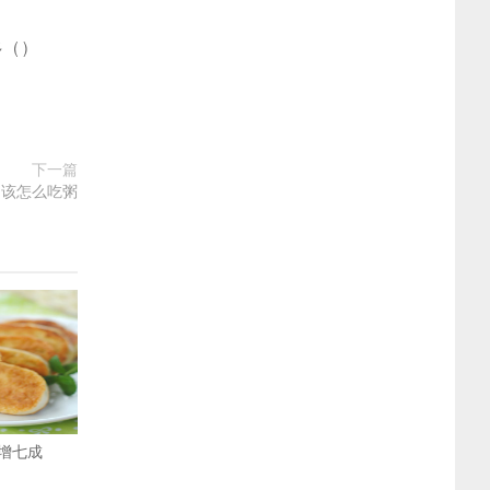
多
(
)
下一篇
间该怎么吃粥
增七成