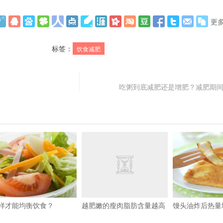
更
标签：
饮食减肥
吃粥到底减肥还是增肥？减肥期
样才能均衡饮食？
越肥嫩的瘦肉脂肪含量越高
馒头油炸后热量