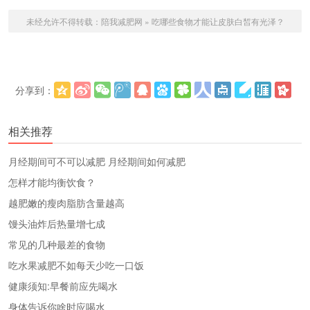
未经允许不得转载：
陪我减肥网
»
吃哪些食物才能让皮肤白皙有光泽？
分享到：
更多
(
)
相关推荐
​月经期间可不可以减肥 月经期间如何减肥
怎样才能均衡饮食？
越肥嫩的瘦肉脂肪含量越高
馒头油炸后热量增七成
常见的几种最差的食物
吃水果减肥不如每天少吃一口饭
健康须知:早餐前应先喝水
身体告诉你啥时应喝水