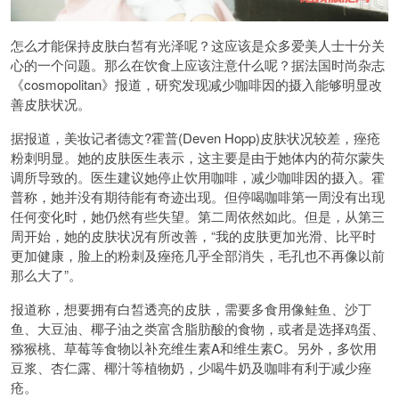
怎么才能保持皮肤白皙有光泽呢？这应该是众多爱美人士十分关
心的一个问题。那么在饮食上应该注意什么呢？据法国时尚杂志
《cosmopolitan》报道，研究发现减少咖啡因的摄入能够明显改
善皮肤状况。
据报道，美妆记者德文?霍普(Deven Hopp)皮肤状况较差，痤疮
粉刺明显。她的皮肤医生表示，这主要是由于她体内的荷尔蒙失
调所导致的。医生建议她停止饮用咖啡，减少咖啡因的摄入。霍
普称，她并没有期待能有奇迹出现。但停喝咖啡第一周没有出现
任何变化时，她仍然有些失望。第二周依然如此。但是，从第三
周开始，她的皮肤状况有所改善，“我的皮肤更加光滑、比平时
更加健康，脸上的粉刺及痤疮几乎全部消失，毛孔也不再像以前
那么大了”。
报道称，想要拥有白皙透亮的皮肤，需要多食用像鲑鱼、沙丁
鱼、大豆油、椰子油之类富含脂肪酸的食物，或者是选择鸡蛋、
猕猴桃、草莓等食物以补充维生素A和维生素C。另外，多饮用
豆浆、杏仁露、椰汁等植物奶，少喝牛奶及咖啡有利于减少痤
疮。