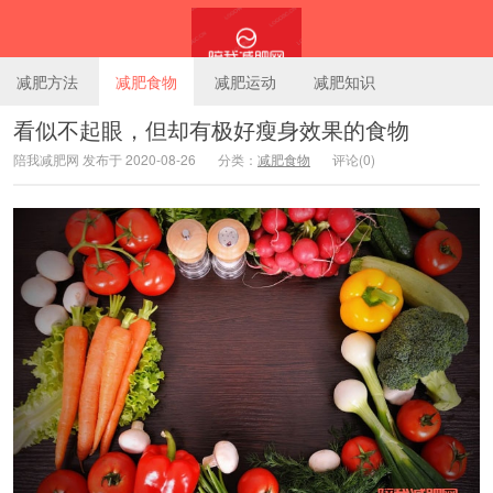
减肥方法
减肥食物
减肥运动
减肥知识
看似不起眼，但却有极好瘦身效果的食物
陪我减肥网 发布于 2020-08-26
分类：
减肥食物
评论(0)
陪我减肥网