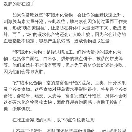
发胖的潜在凶手!
如果你常吃这些“坏”碳水化合物，会让你的血糖快速上升，
刺激胰岛素大量分泌，长此以往，胰岛素会因负荷过重而工作失
灵，形成“胰岛素阻抗”，让脂肪在身体中大量囤积下来，造成肥
胖。而且，“坏”的碳水化合物还会让人吃上瘾，因为它会让你的
血糖指数不稳定，容易产生饥饿感，造成食物摄取过量。
“坏”碳水化合物：是经过精加工、纤维含量少的碳水化合
物，包括像白面包、白米饭、烘焙的糕点饼干、披萨的饼皮等
等。他们虽然并不是没有营养，但是为了身材你最好还是少吃，
因为他们会导致发胖。
“好”碳水化合物：指的是富含纤维的蔬菜、豆类、部分水果
及全谷类食物。这些食物对胰岛素水平影响很小。特别是全谷类
食物，像糙米、燕麦、大麦等，富含完整的纤维质，身体不会对
这类碳水化合物吸收太快，因此容易有饱腹感，有助于控制血
糖，缓解饥饿。
在吃主食减肥的同时，以下3点你也要注意!
1.不要忘记运动。有时间还是需要做运动的，加快减肥效果