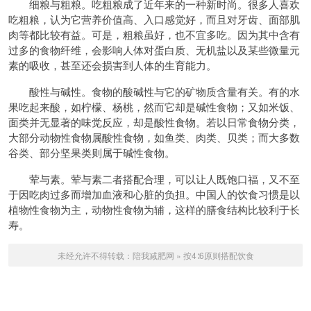
细粮与粗粮。吃粗粮成了近年来的一种新时尚。很多人喜欢
吃粗粮，认为它营养价值高、入口感觉好，而且对牙齿、面部肌
肉等都比较有益。可是，粗粮虽好，也不宜多吃。因为其中含有
过多的食物纤维，会影响人体对蛋白质、无机盐以及某些微量元
素的吸收，甚至还会损害到人体的生育能力。
酸性与碱性。食物的酸碱性与它的矿物质含量有关。有的水
果吃起来酸，如柠檬、杨桃，然而它却是碱性食物；又如米饭、
面类并无显著的味觉反应，却是酸性食物。若以日常食物分类，
大部分动物性食物属酸性食物，如鱼类、肉类、贝类；而大多数
谷类、部分坚果类则属于碱性食物。
荤与素。荤与素二者搭配合理，可以让人既饱口福，又不至
于因吃肉过多而增加血液和心脏的负担。中国人的饮食习惯是以
植物性食物为主，动物性食物为辅，这样的膳食结构比较利于长
寿。
未经允许不得转载：
陪我减肥网
»
按4∶6原则搭配饮食