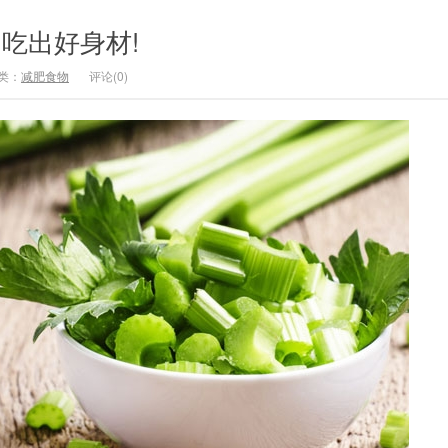
 吃出好身材!
类：
减肥食物
评论(0)