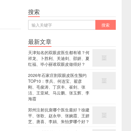
搜索
最新文章
天津知名的双眼皮医生都有谁？何
祥龙、卜胜利、关迪剑、邵妍、夏
红福、毕小丽谁双眼皮做得好？
2026年石家庄割双眼皮医生预约
TOP10：李兵、何连宝、翟彦
刚、毛俊涛、丁庆丰、崔剑、张
洁、王亚斌、马云鹏、张玉辉、李
海霞
郑州注射抗衰哪个医生最好？徐建
平、张歌、赵永华、张婉霞、王妍
芝、唐喜、李娟、朱怡梦哪个好？