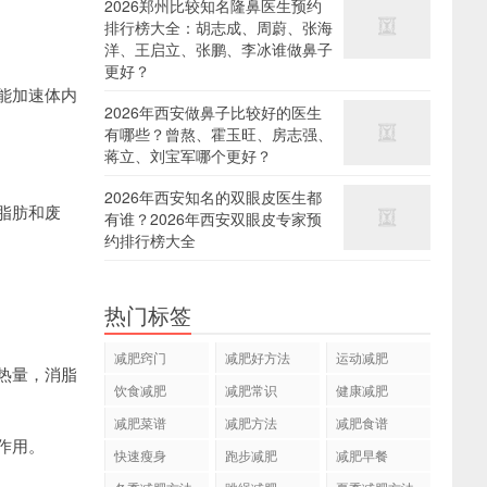
2026郑州比较知名隆鼻医生预约
排行榜大全：胡志成、周蔚、张海
洋、王启立、张鹏、李冰谁做鼻子
更好？
能加速体内
2026年西安做鼻子比较好的医生
有哪些？曾熬、霍玉旺、房志强、
蒋立、刘宝军哪个更好？
2026年西安知名的双眼皮医生都
脂肪和废
有谁？2026年西安双眼皮专家预
约排行榜大全
热门标签
减肥窍门
减肥好方法
运动减肥
热量，消脂
饮食减肥
减肥常识
健康减肥
减肥菜谱
减肥方法
减肥食谱
作用。
快速瘦身
跑步减肥
减肥早餐