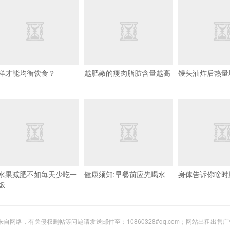
样才能均衡饮食？
越肥嫩的瘦肉脂肪含量越高
馒头油炸后热量
水果减肥不如每天少吃一
健康须知:早餐前应先喝水
身体告诉你啥时
饭
网络，有关侵权删帖等问题请发送邮件至：10860328#qq.com；网站出租出售广告