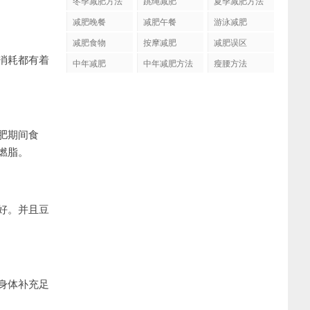
冬季减肥方法
跳绳减肥
夏季减肥方法
减肥晚餐
减肥午餐
游泳减肥
减肥食物
按摩减肥
减肥误区
消耗都有着
中年减肥
中年减肥方法
瘦腰方法
肥期间食
燃脂。
好。并且豆
身体补充足