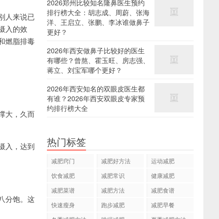
2026郑州比较知名隆鼻医生预约
排行榜大全：胡志成、周蔚、张海
别人来说已
洋、王启立、张鹏、李冰谁做鼻子
摄入的效
更好？
和燃脂排毒
2026年西安做鼻子比较好的医生
有哪些？曾熬、霍玉旺、房志强、
蒋立、刘宝军哪个更好？
2026年西安知名的双眼皮医生都
有谁？2026年西安双眼皮专家预
约排行榜大全
撑大，久而
热门标签
摄入，达到
减肥窍门
减肥好方法
运动减肥
饮食减肥
减肥常识
健康减肥
减肥菜谱
减肥方法
减肥食谱
八分饱。这
快速瘦身
跑步减肥
减肥早餐