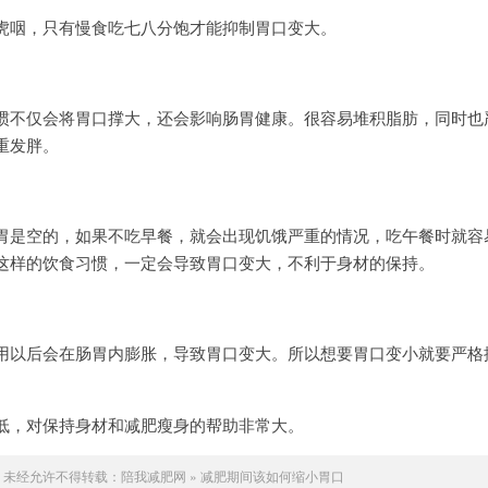
虎咽，只有慢食吃七八分饱才能抑制胃口变大。
惯不仅会将胃口撑大，还会影响肠胃健康。很容易堆积脂肪，同时也
重发胖。
胃是空的，如果不吃早餐，就会出现饥饿严重的情况，吃午餐时就容
这样的饮食习惯，一定会导致胃口变大，不利于身材的保持。
用以后会在肠胃内膨胀，导致胃口变大。所以想要胃口变小就要严格
低，对保持身材和减肥瘦身的帮助非常大。
未经允许不得转载：
陪我减肥网
»
减肥期间该如何缩小胃口