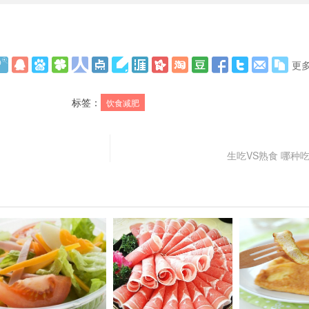
更
标签：
饮食减肥
生吃VS熟食 哪种