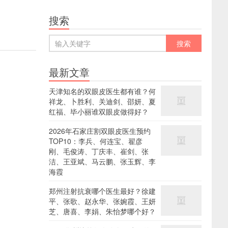
搜索
最新文章
天津知名的双眼皮医生都有谁？何
祥龙、卜胜利、关迪剑、邵妍、夏
红福、毕小丽谁双眼皮做得好？
2026年石家庄割双眼皮医生预约
TOP10：李兵、何连宝、翟彦
刚、毛俊涛、丁庆丰、崔剑、张
洁、王亚斌、马云鹏、张玉辉、李
海霞
郑州注射抗衰哪个医生最好？徐建
平、张歌、赵永华、张婉霞、王妍
芝、唐喜、李娟、朱怡梦哪个好？