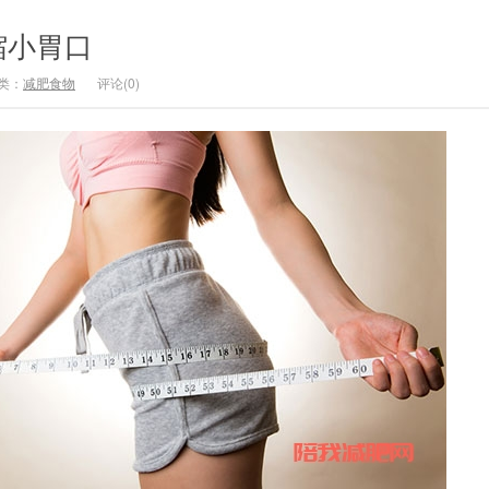
缩小胃口
类：
减肥食物
评论(0)