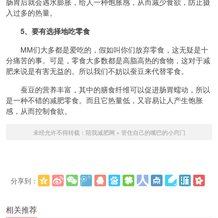
肠胃后就会遇水膨胀，给人一种饱胀感，从而减少食欲，防止摄
入过多的热量。
5、要有选择地吃零食
MM们大多都是爱吃的，假如叫你们放弃零食，这无疑是十
分痛苦的事。可是，零食大多数都是高脂高热的食物，这对于减
肥来说是有害无益的。所以我们不妨以蚕豆来代替零食。
蚕豆的营养丰富，其中的膳食纤维可以促进肠胃蠕动，所以
是一种不错的减肥零食。而且它热量低，又容易让人产生饱胀
感，从而控制食欲。
未经允许不得转载：
陪我减肥网
»
管住自己的嘴巴的小窍门
分享到：
更多
(
)
相关推荐