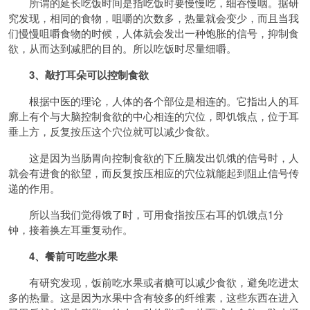
所谓的延长吃饭时间是指吃饭时要慢慢吃，细吞慢咽。据研
究发现，相同的食物，咀嚼的次数多，热量就会变少，而且当我
们慢慢咀嚼食物的时候，人体就会发出一种饱胀的信号，抑制食
欲，从而达到减肥的目的。所以吃饭时尽量细嚼。
3、敲打耳朵可以控制食欲
根据中医的理论，人体的各个部位是相连的。它指出人的耳
廓上有个与大脑控制食欲的中心相连的穴位，即饥饿点，位于耳
垂上方，反复按压这个穴位就可以减少食欲。
这是因为当肠胃向控制食欲的下丘脑发出饥饿的信号时，人
就会有进食的欲望，而反复按压相应的穴位就能起到阻止信号传
递的作用。
所以当我们觉得饿了时，可用食指按压右耳的饥饿点1分
钟，接着换左耳重复动作。
4、餐前可吃些水果
有研究发现，饭前吃水果或者糖可以减少食欲，避免吃进太
多的热量。这是因为水果中含有较多的纤维素，这些东西在进入