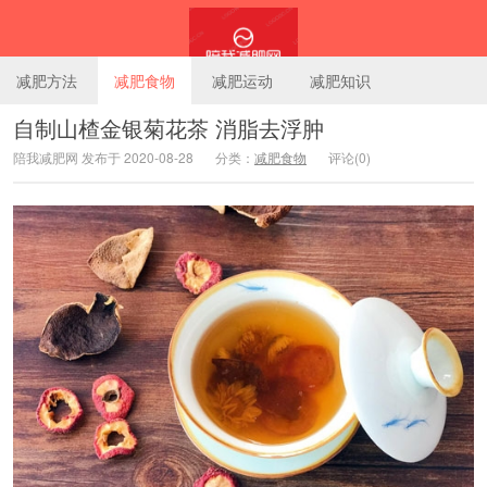
减肥方法
减肥食物
减肥运动
减肥知识
自制山楂金银菊花茶 消脂去浮肿
陪我减肥网 发布于 2020-08-28
分类：
减肥食物
评论(0)
陪我减肥网