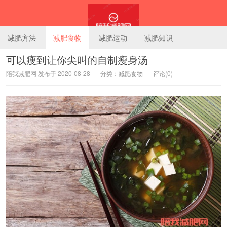
减肥方法
减肥食物
减肥运动
减肥知识
可以瘦到让你尖叫的自制瘦身汤
陪我减肥网 发布于 2020-08-28
分类：
减肥食物
评论(0)
陪我减肥网