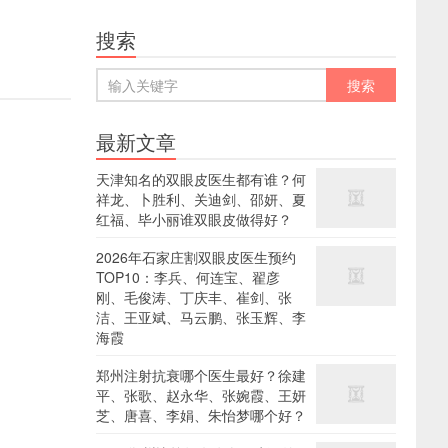
搜索
最新文章
天津知名的双眼皮医生都有谁？何
祥龙、卜胜利、关迪剑、邵妍、夏
红福、毕小丽谁双眼皮做得好？
2026年石家庄割双眼皮医生预约
TOP10：李兵、何连宝、翟彦
刚、毛俊涛、丁庆丰、崔剑、张
洁、王亚斌、马云鹏、张玉辉、李
海霞
郑州注射抗衰哪个医生最好？徐建
平、张歌、赵永华、张婉霞、王妍
芝、唐喜、李娟、朱怡梦哪个好？