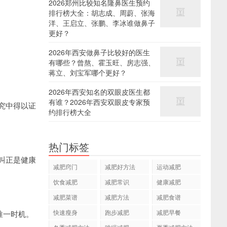
2026郑州比较知名隆鼻医生预约
排行榜大全：胡志成、周蔚、张海
洋、王启立、张鹏、李冰谁做鼻子
更好？
2026年西安做鼻子比较好的医生
有哪些？曾熬、霍玉旺、房志强、
蒋立、刘宝军哪个更好？
2026年西安知名的双眼皮医生都
有谁？2026年西安双眼皮专家预
究中得以证
约排行榜大全
热门标签
叫正是健康
减肥窍门
减肥好方法
运动减肥
饮食减肥
减肥常识
健康减肥
减肥菜谱
减肥方法
减肥食谱
快速瘦身
跑步减肥
减肥早餐
唯一时机。