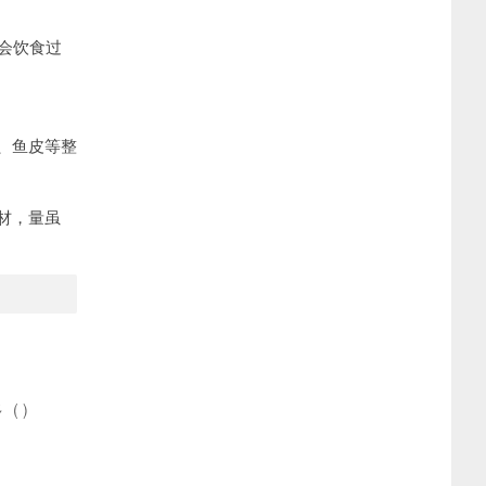
会饮食过
、鱼皮等整
材，量虽
多
(
)