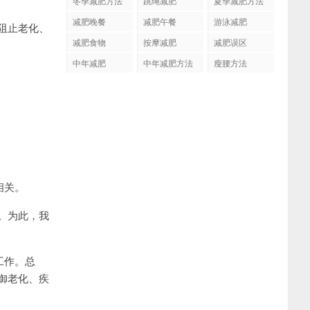
冬季减肥方法
跳绳减肥
夏季减肥方法
减肥晚餐
减肥午餐
游泳减肥
阻止老化、
减肥食物
按摩减肥
减肥误区
中年减肥
中年减肥方法
瘦腰方法
相关。
。为此，我
工作。总
御老化、疾