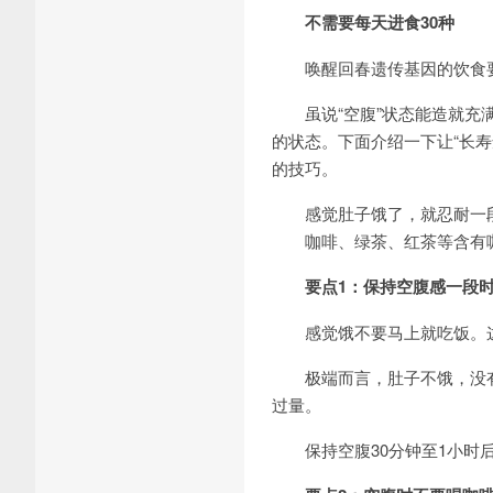
不需要每天进食30种
唤醒回春遗传基因的饮食
虽说“空腹”状态能造就充满
的状态。下面介绍一下让“长
的技巧。
感觉肚子饿了，就忍耐一段时
咖啡、绿茶、红茶等含有咖
要点1：保持空腹感一段
感觉饿不要马上就吃饭。这是
极端而言，肚子不饿，没有
过量。
保持空腹30分钟至1小时后