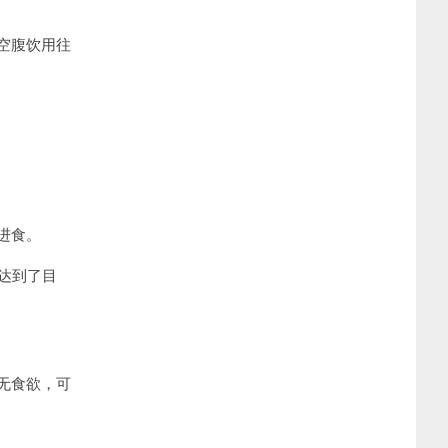
空腹饮用往
进食。
达到了目
无食欲，可