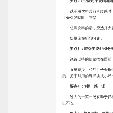
要点2：空腹时不要喝咖
试图用饮料缓解空腹感时，
往会引发呕吐、眩晕。
想喝饮料的话，应选择大麦
饭量应在6至8分饱。
要点3 ：吃饭要吃6至8分
翘首以待的饭菜摆在面前，
食量减少，必然肚子会很快感
的。把平时用的碗碟换成小尺
要点4 ：1餐一菜一汤
过去的一菜一汤有助于轻松
以不吃。