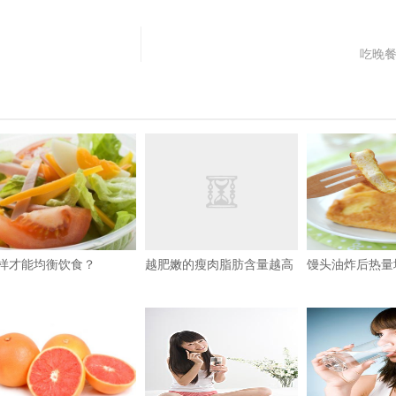
吃晚
样才能均衡饮食？
越肥嫩的瘦肉脂肪含量越高
馒头油炸后热量