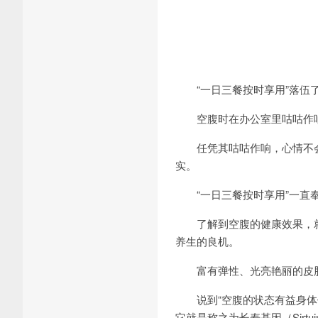
“一日三餐按时享用”落伍
空腹时在办公室里咕咕作响
任凭其咕咕作响，心情不会
实。
“一日三餐按时享用”一直奉
了解到空腹的健康效果，就
养生的良机。
富有弹性、光亮艳丽的皮肤
说到“空腹的状态有益身体健
它就是称之为长寿基因（Sirt