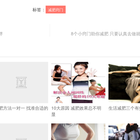
标签：
减肥窍门
胖
8个小窍门助你减肥 只要认真去做
肥方法一对一 找准合适的
10大原因 减肥效果总不明
生活减肥三个有
显