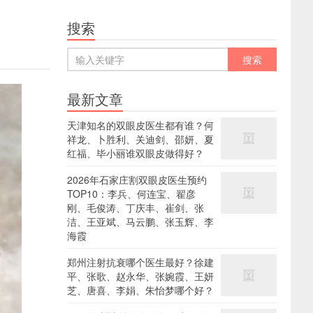
搜索
最新文章
天津知名的双眼皮医生都有谁？何
祥龙、卜胜利、关迪剑、邵妍、夏
红福、毕小丽谁双眼皮做得好？
2026年石家庄割双眼皮医生预约
TOP10：李兵、何连宝、翟彦
刚、毛俊涛、丁庆丰、崔剑、张
洁、王亚斌、马云鹏、张玉辉、李
海霞
郑州注射抗衰哪个医生最好？徐建
平、张歌、赵永华、张婉霞、王妍
芝、唐喜、李娟、朱怡梦哪个好？