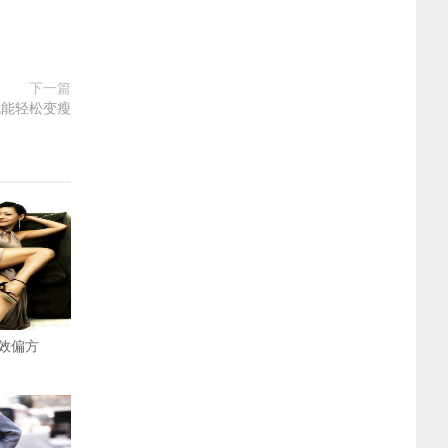
下一篇
就能轻松变瘦
效偏方