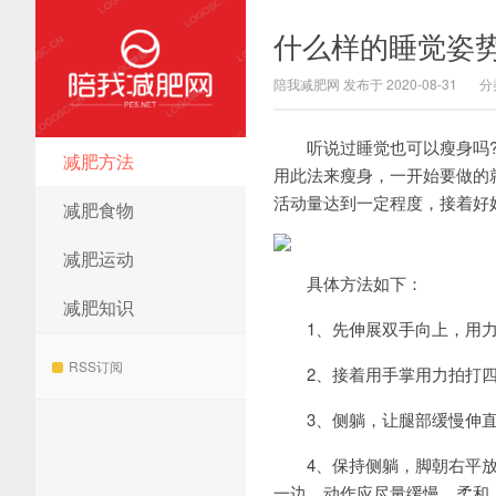
什么样的睡觉姿
陪我减肥网 发布于 2020-08-31
分
听说过睡觉也可以瘦身吗?
减肥方法
陪我减肥网
用此法来瘦身，一开始要做的
活动量达到一定程度，接着好
减肥食物
减肥运动
具体方法如下：
减肥知识
1、先伸展双手向上，用力向
RSS订阅
2、接着用手掌用力拍打四肢肥
3、侧躺，让腿部缓慢伸直抬高
4、保持侧躺，脚朝右平放，
一边，动作应尽量缓慢、柔和