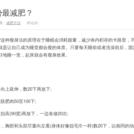
势最减肥？
类：
减肥方法
评论(0)
这种瘦身法的原理在于睡眠会消耗能量，减少体内积存的卡路里，
就是让自己成为睡觉都会瘦的体质。只要每天睡前或者洗澡前后，固
好地睡一觉，起床就会有瘦身效果。
上延伸，数20下再放下;
肉50至100下;
(90度)再放下，一边各做20次;
胸部和头部尽量向左看(身体好像扭毛巾一样)数20下，以相同的
。