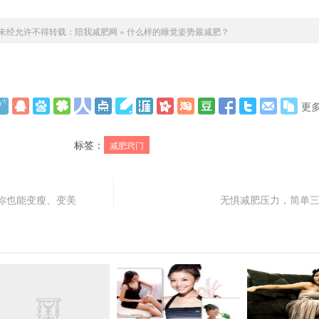
未经允许不得转载：
陪我减肥网
»
什么样的睡觉姿势最减肥？
更
标签：
减肥窍门
你也能变瘦、变美
无惧减肥压力，简单