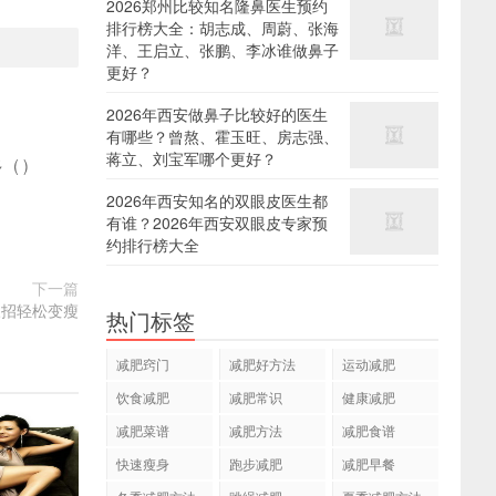
2026郑州比较知名隆鼻医生预约
排行榜大全：胡志成、周蔚、张海
洋、王启立、张鹏、李冰谁做鼻子
更好？
2026年西安做鼻子比较好的医生
有哪些？曾熬、霍玉旺、房志强、
蒋立、刘宝军哪个更好？
多
(
)
2026年西安知名的双眼皮医生都
有谁？2026年西安双眼皮专家预
约排行榜大全
下一篇
三招轻松变瘦
热门标签
减肥窍门
减肥好方法
运动减肥
饮食减肥
减肥常识
健康减肥
减肥菜谱
减肥方法
减肥食谱
快速瘦身
跑步减肥
减肥早餐