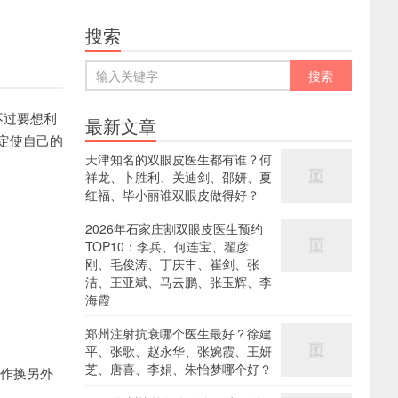
搜索
不过要想利
最新文章
定使自己的
天津知名的双眼皮医生都有谁？何
祥龙、卜胜利、关迪剑、邵妍、夏
红福、毕小丽谁双眼皮做得好？
2026年石家庄割双眼皮医生预约
TOP10：李兵、何连宝、翟彦
刚、毛俊涛、丁庆丰、崔剑、张
洁、王亚斌、马云鹏、张玉辉、李
海霞
郑州注射抗衰哪个医生最好？徐建
平、张歌、赵永华、张婉霞、王妍
芝、唐喜、李娟、朱怡梦哪个好？
动作换另外