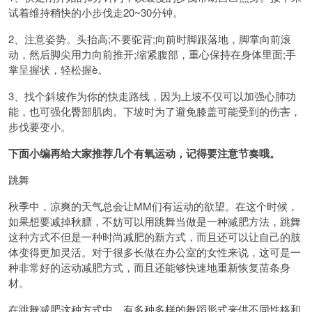
试着维持稍快的小步伐走20~30分钟。
2、注意姿势。头抬高;不要驼背;向前时脚跟落地，脚掌向前滚
动，然后脚尖用力向前推开;缩紧腹部，重心保持在身体里面;手
掌呈握状，轻松握è。
3、找个斜坡作为你的快走路线，因为上坡不仅可以加强心肺功
能，也可强化臀部肌肉。下坡时为了避免膝盖可能受到的伤害，
步伐要变小。
下面小编再给大家推荐几个有氧运动，记得要注意节奏哦。
跳舞
秋季中，凉爽的天气总会让MM们有运动的欲望。在这个时候，
如果想要减掉秋膘，不妨可以用跳舞当做是一种减肥方法，跳舞
这种方式不但是一种时尚减肥的新方式，而且还可以让自己的肢
体变得更加灵活。对于很多长做在办公室的女性来说，这可是一
种非常好的运动减肥方式，而且还能够快速地重新恢复苗条身
材。
在跳舞减肥这种方式中，有多种多样的舞蹈形式来供不同性格和