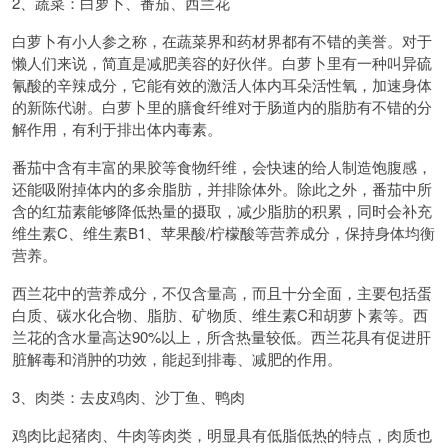
2、蔬菜：白萝卜、番茄、西兰花
白萝卜有小人参之称，在蔬菜界和药材界都有不错的美誉。对于
懒人们来说，简直是减肥美容的好伙伴。白萝卜里有一种叫异硫
氰酸的辛辣成分，它能有效的激活人体内耳朵活性氧，加速身体
的新陈代谢。白萝卜里的膳食纤维对于肠道内的脂肪有不错的分
解作用，有利于排出体内毒素。
番茄中含有丰富的果胶等食物纤维，会快速的给人制造饱腹感，
还能吸附掉体内的多余脂肪，并排除体外。除此之外，番茄中所
含的红茄素能够降低热量的摄取，减少脂肪的积累，同时会补充
维生素C、维生素B1、苹果酸/柠檬酸等营养成分，保持身体均衡
营养。
西兰花中的营养成分，不仅含量高，而且十分全面，主要包括蛋
白质、碳水化合物、脂肪、矿物质、维生素C和胡萝卜素等。西
兰花的含水量高达90%以上，所含热量较低。西兰花具有促进肝
脏解毒和消肿的功效，能起到排毒、减肥的作用。
3、肉类：去皮鸡肉、沙丁鱼、鸭肉
鸡肉比起猪肉、牛肉等肉类，明显具有低脂低热的特点，肉质也