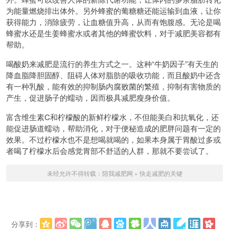
为能量燃烧排出体外。另外蜂蜜的葡糖糖还能运输到血液，让你
获得能力，消除疲劳，让血糖值升高，从而有饱腹感。无论是喝
蜂蜜水还是生姜蜂蜜水或者其他的蜂蜜饮料，对于减肥美容都有
帮助。
喝酸奶来减肥是流行的养生方式之一。这种“牛奶因子”有天生的
降血脂降胆固醇、阻碍人体对脂肪的吸收功能，而且酸奶中还含
有一种乳酸，能有效的抑制肠内腐败菌的繁殖，抑制有害物质的
产生，促进肠子的蠕动，因而极具减肥瘦身价值。
富含维生素C和柠檬酸的新鲜柠檬水，不但能美白和抗氧化，还
能促进肠道蠕动，帮助消化，对于便秘造成的肥胖问题有一定的
效果。不过柠檬水也不是想喝就喝的，如果本身属于胃酸过多或
者喝了柠檬水后会感觉胃部不舒适的人群，那就不要尝试了。
未经允许不得转载：
陪我减肥网
»
快走减肥的关键
分享到：