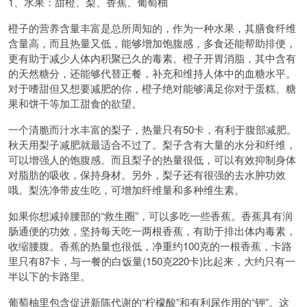
1、水果：甜橙、梨、香蕉、葡萄柚
橙子的营养含量丰富是总所周知的，作为一种水果，其膳食纤维
含量高，而且热量又低，能够增加饱腹感，多食还能帮助排便，
更有助于减少人体内积聚已久的毒素。橙子开胃消脂，其中含有
的天然糖分，还能够代替正餐，补充和维持人体中的血糖水平。
对于嗜甜但又想要减肥的你，橙子绝对能够满足你对于蛋糕、糖
果和饼干等加工甜食的欲望。
一个清脆而汁水丰富的梨子，热量只有50卡，有利于腹部减肥。
秋天用梨子减肥就最适合不过了。梨子含有大量的水分和纤维，
可以增强人的饱腹感。而且梨子的热量很低，可以有效抑制身体
对脂肪的吸收，保持身材。另外，梨子还有很强的去水肿功效
哦。梨洗净带皮生吃，可增加纤维量和多种维生素。
如果你想减掉腰部的“救生圈”，可以多吃一些香蕉。香蕉具有润
肠通便的功效，坚持每天吃一两根香蕉，有助于排出体内毒素，
收缩腰腹。香蕉的热量也很低，净重约100克的一根香蕉，卡路
里只有87卡，与一餐的白饭量(150克220卡)比起来，大约只有一
半以下的卡路里。
葡萄柚里包含促进新陈代谢的“柠檬酸”和有利尿作用的“钾”。这