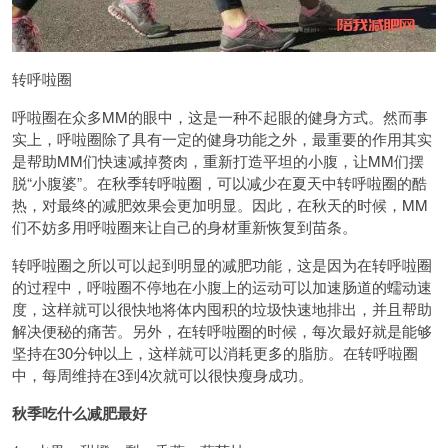
转呼啦圈
呼啦圈在众多MM的眼中，这是一种不起眼的健身方式。然而事
实上，呼啦圈除了具有一定的健身功能之外，最重要的作用其实
是帮助MM们快速减掉赘肉，重新打造平坦的小腹，让MM们摆
脱“小腹婆”。在秋季转呼啦圈，可以减少在夏天中转呼啦圈的酷
热，对最终的减肥效果会更加明显。因此，在秋天的时候，MM
们不妨多用呼啦圈来让自己的身材重新恢复到苗条。
转呼啦圈之所以可以起到明显的减肥功能，这是因为在转呼啦圈
的过程中，呼啦圈不停地在小腹上的运动可以加速肠道的蠕动速
度，这样就可以很快地将体内囤积的垃圾快速地排出，并且帮助
解决便秘的痛苦。另外，在转呼啦圈的时候，每次最好就是能够
坚持在30分钟以上，这样就可以消耗更多的脂肪。在转呼啦圈
中，每周维持在3到4次就可以很快瘦身成功。
秋季吃什么减肥最好