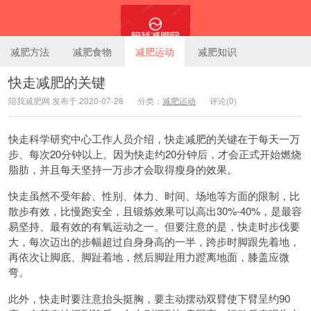
减肥方法
减肥食物
减肥运动
减肥知识
快走减肥的关键
陪我减肥网 发布于 2020-07-28
分类：
减肥运动
评论(0)
陪我减肥网
快走科学研究中心工作人员介绍，快走减肥的关键在于每天一万
步、每次20分钟以上。因为快走约20分钟后，才会正式开始燃烧
脂肪，并且每天坚持一万步才会取得瘦身的效果。
快走虽然不受年龄、性别、体力、时间、场地等方面的限制，比
散步有效，比慢跑安全，且锻炼效果可以高出30%-40%，是最容
易坚持、最有效的有氧运动之一。但要注意的是，快走时步伐要
大，每次迈出的步幅超过自身身高的一半，跨步时脚跟先着地，
再依次让脚底、脚趾着地，然后脚趾用力蹬离地面，膝盖应微
弯。
此外，快走时要注意抬头挺胸，要主动摆动双臂使下臂呈约90