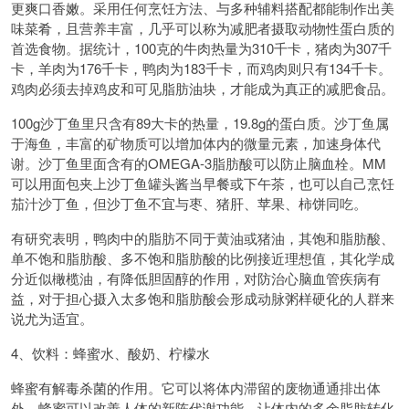
更爽口香嫩。采用任何烹饪方法、与多种辅料搭配都能制作出美
味菜肴，且营养丰富，几乎可以称为减肥者摄取动物性蛋白质的
首选食物。据统计，100克的牛肉热量为310千卡，猪肉为307千
卡，羊肉为176千卡，鸭肉为183千卡，而鸡肉则只有134千卡。
鸡肉必须去掉鸡皮和可见脂肪油块，才能成为真正的减肥食品。
100g沙丁鱼里只含有89大卡的热量，19.8g的蛋白质。沙丁鱼属
于海鱼，丰富的矿物质可以增加体内的微量元素，加速身体代
谢。沙丁鱼里面含有的OMEGA-3脂肪酸可以防止脑血栓。MM
可以用面包夹上沙丁鱼罐头酱当早餐或下午茶，也可以自己烹饪
茄汁沙丁鱼，但沙丁鱼不宜与枣、猪肝、苹果、柿饼同吃。
有研究表明，鸭肉中的脂肪不同于黄油或猪油，其饱和脂肪酸、
单不饱和脂肪酸、多不饱和脂肪酸的比例接近理想值，其化学成
分近似橄榄油，有降低胆固醇的作用，对防治心脑血管疾病有
益，对于担心摄入太多饱和脂肪酸会形成动脉粥样硬化的人群来
说尤为适宜。
4、饮料：蜂蜜水、酸奶、柠檬水
蜂蜜有解毒杀菌的作用。它可以将体内滞留的废物通通排出体
外。蜂蜜可以改善人体的新陈代谢功能，让体内的多余脂肪转化