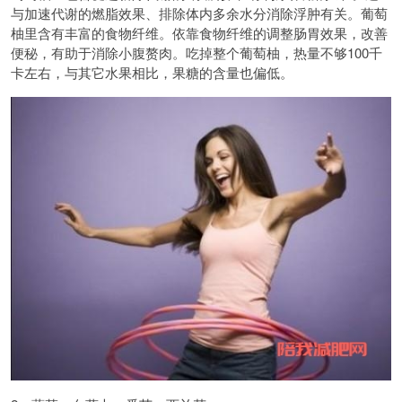
与加速代谢的燃脂效果、排除体内多余水分消除浮肿有关。葡萄
柚里含有丰富的食物纤维。依靠食物纤维的调整肠胃效果，改善
便秘，有助于消除小腹赘肉。吃掉整个葡萄柚，热量不够100千
卡左右，与其它水果相比，果糖的含量也偏低。