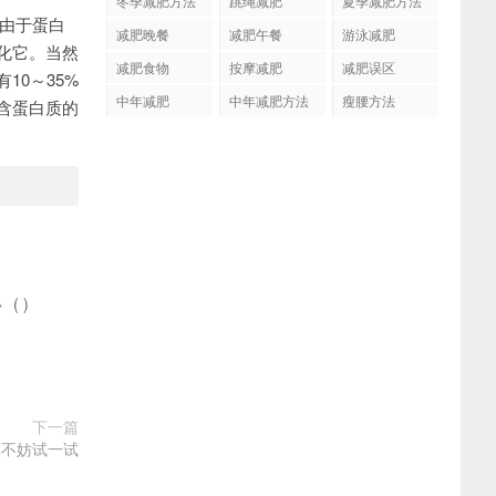
冬季减肥方法
跳绳减肥
夏季减肥方法
。由于蛋白
减肥晚餐
减肥午餐
游泳减肥
化它。当然
减肥食物
按摩减肥
减肥误区
0～35%
中年减肥
中年减肥方法
瘦腰方法
含蛋白质的
多
(
)
下一篇
操不妨试一试