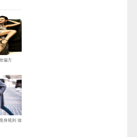
效偏方
瘦身规则 做