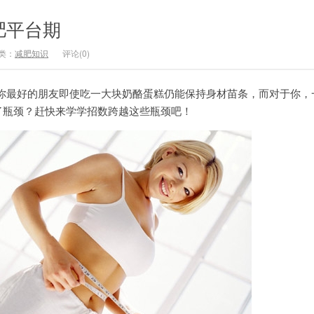
肥平台期
类：
减肥知识
评论(0)
你最好的朋友即使吃一大块奶酪蛋糕仍能保持身材苗条，而对于你，
到了瓶颈？赶快来学学招数跨越这些瓶颈吧！