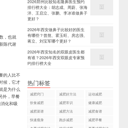
2026郑州比较知名隆鼻医生预约
排行榜大全：胡志成、周蔚、张海
洋、王启立、张鹏、李冰谁做鼻子
更好？
2026年西安做鼻子比较好的医生
有哪些？曾熬、霍玉旺、房志强、
数，也就
蒋立、刘宝军哪个更好？
新陈代谢
2026年西安知名的双眼皮医生都
有谁？2026年西安双眼皮专家预
约排行榜大全
餐的人比不
热门标签
时候，它才
就是为什么
减肥窍门
减肥好方法
运动减肥
另外，早餐
饮食减肥
减肥常识
健康减肥
的消化和吸
减肥菜谱
减肥方法
减肥食谱
快速瘦身
跑步减肥
减肥早餐