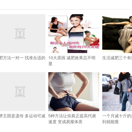
肥方法一对一 找准合适的
10大原因 减肥效果总不明
生活减肥三个有
显
胖主因是遗传 多运动可减
5种方法让你真正提高代谢
一个月减十斤的
速度 变成易瘦体质
到就能瘦