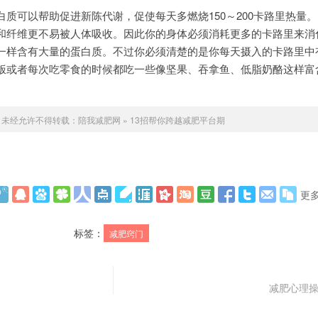
质可以帮助促进新陈代谢，促使每天多燃烧150～200卡路里热量
和纤维更不易被人体吸收。因此你的身体必须消耗更多的卡路里来消
一样含有大量的蛋白质。不过你必须清楚的是你每天摄入的卡路里中有1
饭或者每次吃零食的时候都吃一些像坚果、吞拿鱼、低脂奶酪这样富
未经允许不得转载：
陪我减肥网
»
13招帮你跨越减肥平台期
更
标签：
减肥窍门
减肥心理