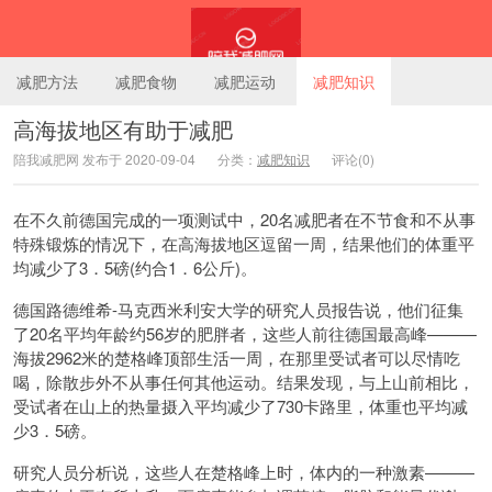
减肥方法
减肥食物
减肥运动
减肥知识
高海拔地区有助于减肥
陪我减肥网 发布于 2020-09-04
分类：
减肥知识
评论(0)
陪我减肥网
在不久前德国完成的一项测试中，20名减肥者在不节食和不从事
特殊锻炼的情况下，在高海拔地区逗留一周，结果他们的体重平
均减少了3．5磅(约合1．6公斤)。
德国路德维希-马克西米利安大学的研究人员报告说，他们征集
了20名平均年龄约56岁的肥胖者，这些人前往德国最高峰———
海拔2962米的楚格峰顶部生活一周，在那里受试者可以尽情吃
喝，除散步外不从事任何其他运动。结果发现，与上山前相比，
受试者在山上的热量摄入平均减少了730卡路里，体重也平均减
少3．5磅。
研究人员分析说，这些人在楚格峰上时，体内的一种激素———