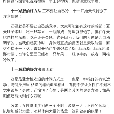
即使过节因看电视看得晚，早上起得晚，也要注意吃早餐。
十一减肥的好方法
三不要让自己冷，十一开始天气转凉了，
注意保暖！
还要就是不要让自己感觉冷。大家可能都有这样的感觉：夏
天肚子饿时，吃一只苹果，一瓶酸奶，胃里就很饱了。但在冬天
吃同样的东西，吃完还是会饿。这是因为，我们的人体是会自动
调节的，当我们感觉冷时，身体最直接的反应就是索取能量，而
这个指令一下达，胃就开始产生饥饿感了&mdash;&mdash;尽管
那时候，也许它里面已经有一只苹果，一瓶冷牛奶，或者一两根
冷饮了。
十一减肥的好方法
四 逛街
这是最受女性欢迎的休闲方式之一，也是一种很好的有氧运
动，与健身房里 枯燥的器械训练相比，逛街不仅让女性在不知不
觉中锻炼了身体，还愉悦了心情，是两全其美的健身方法，如果
顺便还能淘到好东西呢
效果：女性逛街少则两三个小时，多则一天，不停的运动可
以增加腿部力量，消耗体内大量的热量，达到健身的效果！