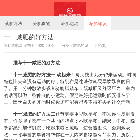
减肥方法
减肥食物
减肥运动
减肥知识
十一减肥的好方法
陪我减肥网 发布于 2020-09-05
分类：
减肥知识
评论(0)
陪我减肥网
推荐十一减肥的好方法
十一减肥的好方法一 动起来！
每天找出几分钟来运动。时间
短也比完全没有运动的好，特别在是这些你容易暴饮暴食的日
子。用十分钟散散步或者骑骑脚踏车，既
减肥
又舒缓压力。室内
的话可以做一些伸展的小运动。假期最好把运动时候安排在早
上，因为白天的其他时候你还可能有很多不得不去的社交活动。
十一减肥的好方法二
过节更要重视吃早餐。不知你注意到没
有，许多胖子都有一个共同的特点：不吃早餐。结果，中餐、晚
餐都感到加倍饥饿，吃起来狼吞虎咽，进食速度快，会刺激吸
收。一顿丰富的早餐将帮你在一天内对食物能有节制力。所以，