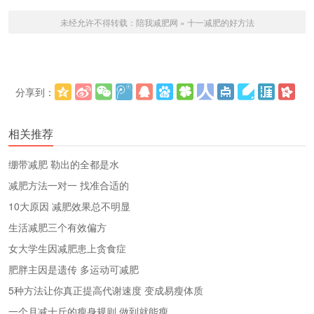
未经允许不得转载：
陪我减肥网
»
十一减肥的好方法
分享到：
更多
(
)
相关推荐
绷带减肥 勒出的全都是水
减肥方法一对一 找准合适的
10大原因 减肥效果总不明显
生活减肥三个有效偏方
女大学生因减肥患上贪食症
肥胖主因是遗传 多运动可减肥
5种方法让你真正提高代谢速度 变成易瘦体质
一个月减十斤的瘦身规则 做到就能瘦