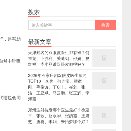
搜索
行，是帮助
最新文章
天津知名的双眼皮医生都有谁？何
祥龙、卜胜利、关迪剑、邵妍、夏
自然中呼吸
红福、毕小丽谁双眼皮做得好？
2026年石家庄割双眼皮医生预约
TOP10：李兵、何连宝、翟彦
刚、毛俊涛、丁庆丰、崔剑、张
洁、王亚斌、马云鹏、张玉辉、李
代谢也会同
海霞
郑州注射抗衰哪个医生最好？徐建
平、张歌、赵永华、张婉霞、王妍
芝、唐喜、李娟、朱怡梦哪个好？