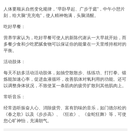
人体要顺从自然变化规律，“早卧早起、广步于庭”，中午小憩片
刻，给大脑“充充电”，使人精神饱满，头脑清醒。
吃好早餐：
营养学家认为，吃好早餐可使人的新陈代谢从一大早就开始，而
多餐少食和少吃肥腻食物可以保证你的能量在一天里维持相对的
平衡。
活动肢体：
每天不妨多活动活动肢体，如抽空散散步、练练功、打打拳。锻
炼能加速心率，促进血液循环，改善肌体对氧利用的功能。还可
以调整身体状况，不致使某一条筋肉的疲劳扩散到其他肌肉上。
常听音乐：
经常选听振奋人心、消除疲劳、富有韵味的音乐，如门德尔松的
《春之歌》以及《步步高》、《狂欢》、《金蛇狂舞》等，可使
您心旷神怡，充满朝气。