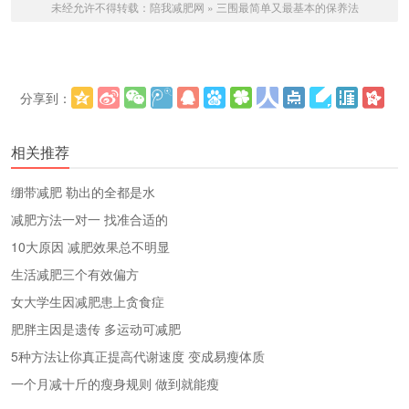
未经允许不得转载：
陪我减肥网
»
三围最简单又最基本的保养法
分享到：
更多
(
)
相关推荐
绷带减肥 勒出的全都是水
减肥方法一对一 找准合适的
10大原因 减肥效果总不明显
生活减肥三个有效偏方
女大学生因减肥患上贪食症
肥胖主因是遗传 多运动可减肥
5种方法让你真正提高代谢速度 变成易瘦体质
一个月减十斤的瘦身规则 做到就能瘦