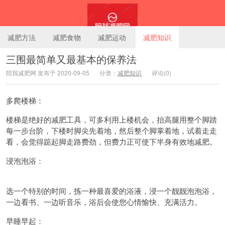
减肥方法
减肥食物
减肥运动
减肥知识
三围最简单又最基本的保养法
陪我减肥网 发布于 2020-09-05
分类：
减肥知识
评论(0)
陪我减肥网
多爬楼梯：
楼梯是绝好的减肥工具，可多利用上楼机会，抬高腿用整个脚踏
每一步台阶，下楼时脚尖先着地，然后整个脚掌着地，试着走走
看，会觉得踮起脚走路费劲，但费力正可使下半身有效地减肥。
浸泡泡浴：
选一个特别的时间，拣一种最喜爱的浴液，浸一个靓靓泡泡浴，
一边看书、一边听音乐，浴后会使您心情愉快、充满活力。
早睡早起：