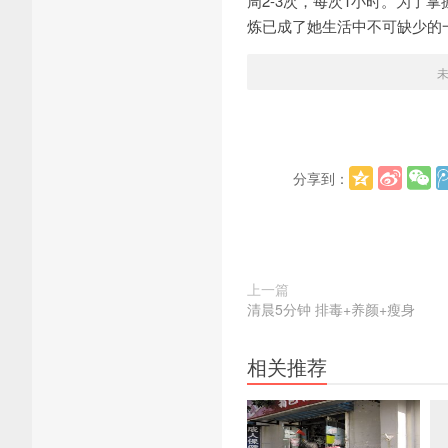
周2-3次，每次1小时。为
炼已成了她生活中不可缺少的
分享到：
上一篇
清晨5分钟 排毒+养颜+瘦身
相关推荐