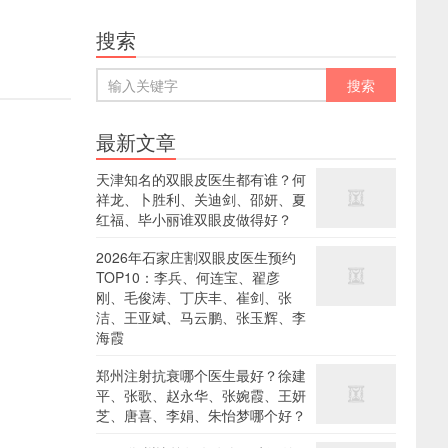
搜索
最新文章
天津知名的双眼皮医生都有谁？何
祥龙、卜胜利、关迪剑、邵妍、夏
红福、毕小丽谁双眼皮做得好？
2026年石家庄割双眼皮医生预约
TOP10：李兵、何连宝、翟彦
刚、毛俊涛、丁庆丰、崔剑、张
洁、王亚斌、马云鹏、张玉辉、李
海霞
郑州注射抗衰哪个医生最好？徐建
平、张歌、赵永华、张婉霞、王妍
芝、唐喜、李娟、朱怡梦哪个好？