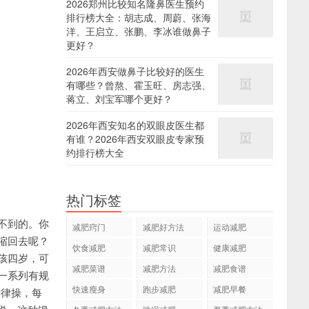
2026郑州比较知名隆鼻医生预约
排行榜大全：胡志成、周蔚、张海
洋、王启立、张鹏、李冰谁做鼻子
更好？
2026年西安做鼻子比较好的医生
有哪些？曾熬、霍玉旺、房志强、
蒋立、刘宝军哪个更好？
2026年西安知名的双眼皮医生都
有谁？2026年西安双眼皮专家预
约排行榜大全
热门标签
不到的。你
减肥窍门
减肥好方法
运动减肥
缩回去呢？
饮食减肥
减肥常识
健康减肥
孩四岁，可
减肥菜谱
减肥方法
减肥食谱
一系列有规
快速瘦身
跑步减肥
减肥早餐
韵律操，每