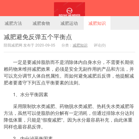
减肥方法
减肥食物
减肥运动
减肥知识
减肥避免反弹五个平衡点
陪我减肥网 发布于 2020-09-05
分类：
减肥知识
评论(0)
陪我减肥网
一定是要减掉脂肪而不是消除体内自身水分，不需要长期依
赖药物来维持减肥效果，必须是安全无副作用的产品和方法，并
可以充分调节人体自然属性。而如何避免减肥后反弹，他提醒减
肥者要遵守下列五点平衡要素的法则。
1、水分平衡因素
采用限制饮水类减肥、药物脱水类减肥、热耗失水类减肥等
方法，虽然可以使脂肪的分解有一定消耗，但通过排除水分达到
降低体重，只能是“假瘦减肥”。因为水分最容易补充，由此体重
同样也最容易反弹。
2、内分泌平衡因素