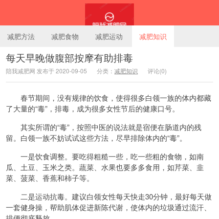
减肥方法
减肥食物
减肥运动
减肥知识
每天早晚做腹部按摩有助排毒
陪我减肥网 发布于 2020-09-05
分类：
减肥知识
评论(0)
陪我减肥网
春节期间，没有规律的饮食，使得很多白领一族的体内都藏
了大量的“毒”，排毒，成为很多女性节后的健康口号。
其实所谓的“毒”，按照中医的说法就是宿便在肠道内的残
留。白领一族不妨试试这些方法，尽早排除体内的“毒”。
一是饮食调整。要吃得粗糙一些，吃一些粗的食物，如南
瓜、土豆、玉米之类。蔬菜、水果也要多多食用，如芹菜、韭
菜、菠菜、香蕉和柿子等。
二是运动抗毒。建议白领女性每天快走30分钟，最好每天做
一套健身操，帮助肌体促进新陈代谢，使体内的垃圾通过流汗、
排便彻底释放。