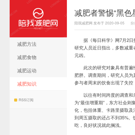
减肥者警惕“黑色
陪我减肥网 发布于 2020-09-05
分
据《每日科学》网7月2日报
减肥方法
陪我减肥网
研究人员近日指出，多数减重
元凶。
减肥食物
此次的研究对象具有普遍性，
减肥运动
肥胖。调查期间，研究人员为
参与者周末的饮食出现了失控
减肥知识
以往有时间跨度的调查和亲
RSS订阅
为“最佳增重期”，东方社会
化，包括体重、卡路里摄取及
到周五摄取的还占不到35%
吃，良好状况就此搁浅。