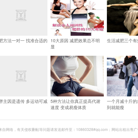
肥方法一对一 找准合适的
10大原因 减肥效果总不明
生活减肥三个有
显
胖主因是遗传 多运动可减
5种方法让你真正提高代谢
一个月减十斤的
速度 变成易瘦体质
到就能瘦
网络，有关侵权删帖等问题请发送邮件至：10860328#qq.com；网站出租出售广告