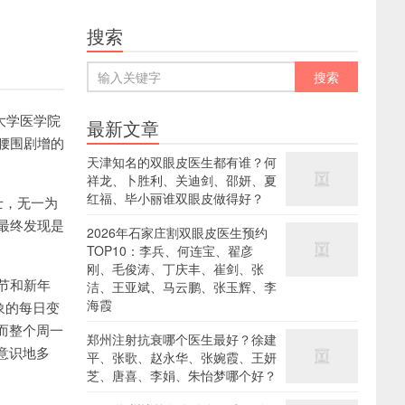
搜索
大学医学院
最新文章
腰围剧增的
天津知名的双眼皮医生都有谁？何
祥龙、卜胜利、关迪剑、邵妍、夏
红福、毕小丽谁双眼皮做得好？
士，无一为
最终发现是
2026年石家庄割双眼皮医生预约
TOP10：李兵、何连宝、翟彦
刚、毛俊涛、丁庆丰、崔剑、张
节和新年
洁、王亚斌、马云鹏、张玉辉、李
海霞
象的每日变
而整个周一
郑州注射抗衰哪个医生最好？徐建
意识地多
平、张歌、赵永华、张婉霞、王妍
芝、唐喜、李娟、朱怡梦哪个好？