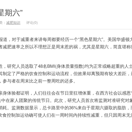
星期六”
类：
减肥知识
评论(0)
道，对于减重者来讲每周都要经历一个“黑色星期六”。美国华盛顿
者减肥速率之所以不理想正是周末惹的祸，尤其是星期六，简直堪称
研究人员选取了48名BMI(身体质量指数)均为正常或略超重的人
其制定了严格的饮食控制和运动流程，但效果却离预期有较大差距，
，参与者在周末比之前一整周吃的还多。
身体验都证明，人们往往会在节日里狂增体重，在西方社会以感恩
则集中在家人团聚的传统节日。此次，研究人员首次将监测对准研究对
消耗。监测数据显示，总卡路里中的36%来自于星期六摄取的脂肪，
。饮食控制加运动确可使人们在一周时间内持续性减重，但只因周末无