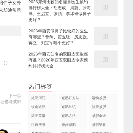
2026郑州比较知名隆鼻医生预约
陪伴子女外
排行榜大全：胡志成、周蔚、张海
末却通常意
洋、王启立、张鹏、李冰谁做鼻子
更好？
2026年西安做鼻子比较好的医生
有哪些？曾熬、霍玉旺、房志强、
蒋立、刘宝军哪个更好？
2026年西安知名的双眼皮医生都
有谁？2026年西安双眼皮专家预
多
(
)
约排行榜大全
热门标签
下一篇
减肥窍门
减肥好方法
运动减肥
日记也能减肥
饮食减肥
减肥常识
健康减肥
减肥菜谱
减肥方法
减肥食谱
快速瘦身
跑步减肥
减肥早餐