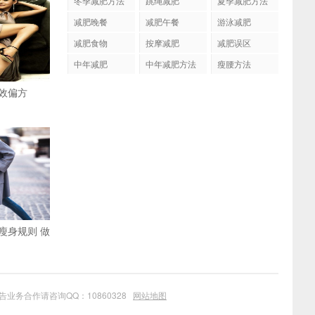
冬季减肥方法
跳绳减肥
夏季减肥方法
减肥晚餐
减肥午餐
游泳减肥
减肥食物
按摩减肥
减肥误区
中年减肥
中年减肥方法
瘦腰方法
效偏方
瘦身规则 做
业务合作请咨询QQ：10860328
网站地图