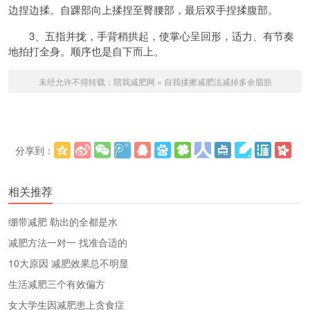
边捏边揉。自踝部向上揉捏至臀腰部，最后双手捏揉腹部。
3、五指并拢，手背稍拱起，使掌心呈回形，适力、有节奏
地拍打全身。顺序也是自下而上。
未经允许不得转载：
陪我减肥网
»
自我揉擦减肥法减掉多余脂肪
分享到：
更多
(
)
相关推荐
绷带减肥 勒出的全都是水
减肥方法一对一 找准合适的
10大原因 减肥效果总不明显
生活减肥三个有效偏方
女大学生因减肥患上贪食症