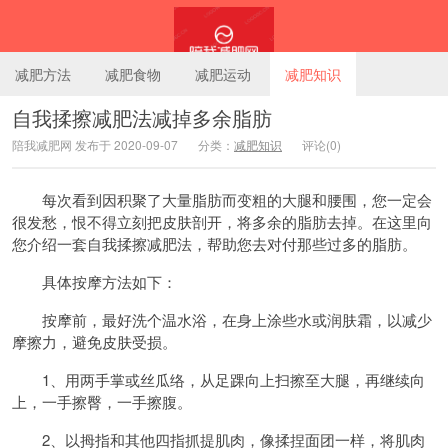
减肥方法
减肥食物
减肥运动
减肥知识
自我揉擦减肥法减掉多余脂肪
陪我减肥网 发布于 2020-09-07
分类：
减肥知识
评论(0)
陪我减肥网
每次看到因积聚了大量脂肪而变粗的大腿和腰围，您一定会
很发愁，恨不得立刻把皮肤剖开，将多余的脂肪去掉。在这里向
您介绍一套自我揉擦减肥法，帮助您去对付那些过多的脂肪。
具体按摩方法如下：
按摩前，最好洗个温水浴，在身上涂些水或润肤霜，以减少
摩擦力，避免皮肤受损。
1、用两手掌或丝瓜络，从足踝向上扫擦至大腿，再继续向
上，一手擦臀，一手擦腹。
2、以拇指和其他四指抓提肌肉，像揉捏面团一样，将肌肉