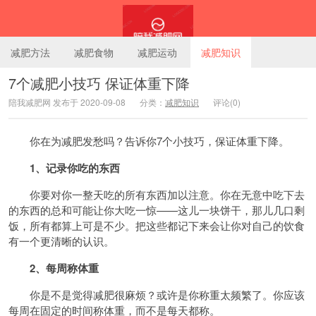
减肥方法
减肥食物
减肥运动
减肥知识
7个减肥小技巧 保证体重下降
陪我减肥网 发布于 2020-09-08
分类：
减肥知识
评论(0)
陪我减肥网
你在为减肥发愁吗？告诉你7个小技巧，保证体重下降。
1、记录你吃的东西
你要对你一整天吃的所有东西加以注意。你在无意中吃下去
的东西的总和可能让你大吃一惊——这儿一块饼干，那儿几口剩
饭，所有都算上可是不少。把这些都记下来会让你对自己的饮食
有一个更清晰的认识。
2、每周称体重
你是不是觉得减肥很麻烦？或许是你称重太频繁了。你应该
每周在固定的时间称体重，而不是每天都称。