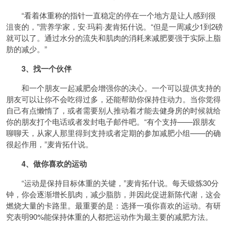
“看着体重称的指针一直稳定的停在一个地方是让人感到很
沮丧的，”营养学家，安·玛莉·麦肯拓什说。“但是一周减少1到2磅
就可以了。通过水分的流失和肌肉的消耗来减肥要强于实际上脂
肪的减少。”
3、找一个伙伴
和一个朋友一起减肥会增强你的决心。一个可以提供支持的
朋友可以让你不会吃得过多，还能帮助你保持住动力。当你觉得
自己有点懒惰了，或者需要别人推动着才能去健身房的时候就给
你的朋友打个电话或者发封电子邮件吧。“有个支持——跟朋友
聊聊天，从家人那里得到支持或者定期的参加减肥小组——的确
很起作用，”麦肯拓什说。
4、做你喜欢的运动
“运动是保持目标体重的关键，”麦肯拓什说。每天锻炼30分
钟，你会逐渐增长肌肉，减少脂肪，并因此促进新陈代谢，这会
燃烧大量的卡路里。最重要的是：选择一项你喜欢的运动。有研
究表明90%能保持体重的人都把运动作为最主要的减肥方法。