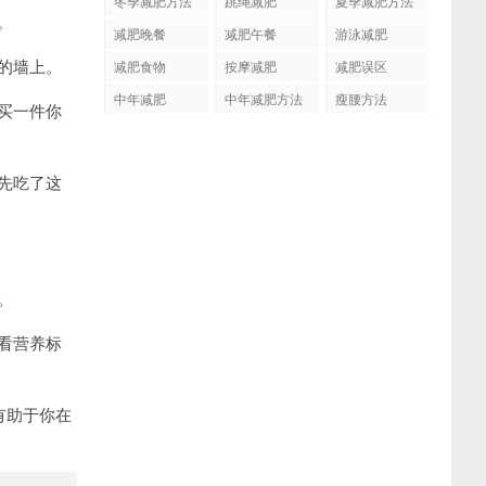
冬季减肥方法
跳绳减肥
夏季减肥方法
。
减肥晚餐
减肥午餐
游泳减肥
的墙上。
减肥食物
按摩减肥
减肥误区
中年减肥
中年减肥方法
瘦腰方法
买一件你
先吃了这
。
看营养标
有助于你在