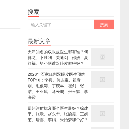
搜索
最新文章
天津知名的双眼皮医生都有谁？何
祥龙、卜胜利、关迪剑、邵妍、夏
红福、毕小丽谁双眼皮做得好？
2026年石家庄割双眼皮医生预约
TOP10：李兵、何连宝、翟彦
刚、毛俊涛、丁庆丰、崔剑、张
洁、王亚斌、马云鹏、张玉辉、李
海霞
郑州注射抗衰哪个医生最好？徐建
平、张歌、赵永华、张婉霞、王妍
芝、唐喜、李娟、朱怡梦哪个好？