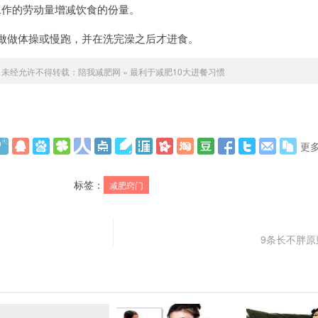
作的劳动量增减饮食的份量。
做做体操或慢跑，并在洗完澡之后才进食。
未经允许不得转载：
陪我减肥网
»
最利于减肥10大进餐习惯
更
标签：
减肥窍门
9条长不胖原