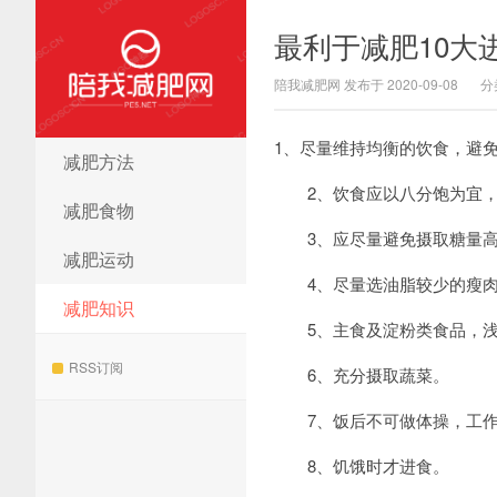
最利于减肥10大
陪我减肥网 发布于 2020-09-08
分
1、尽量维持均衡的饮食，避
减肥方法
陪我减肥网
2、饮食应以八分饱为宜，
减肥食物
3、应尽量避免摄取糖量高
减肥运动
4、尽量选油脂较少的瘦肉
减肥知识
5、主食及淀粉类食品，浅
RSS订阅
6、充分摄取蔬菜。
7、饭后不可做体操，工作
8、饥饿时才进食。