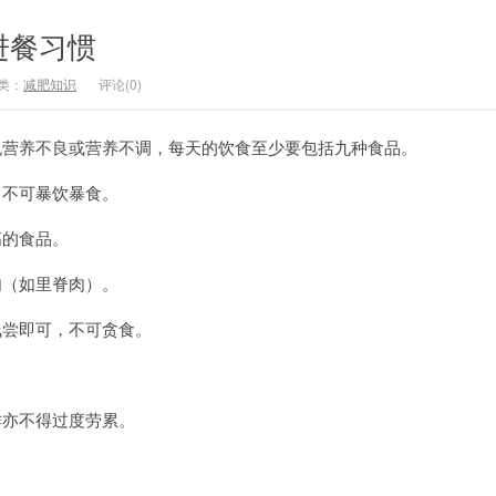
进餐习惯
类：
减肥知识
评论(0)
免营养不良或营养不调，每天的饮食至少要包括九种食品。
不可暴饮暴食。
的食品。
（如里脊肉）。
尝即可，不可贪食。
亦不得过度劳累。