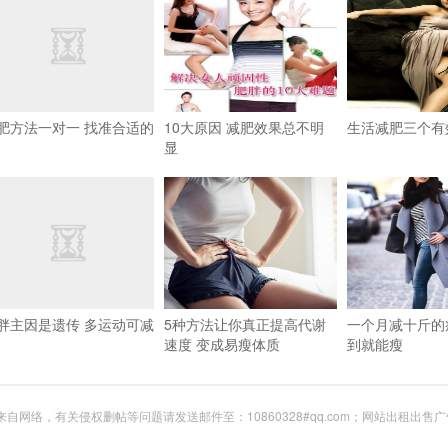
肥方法一对一 找准合适的
10大原因 减肥效果总不明
生活减肥三个有
显
胖主因是遗传 多运动可减
5种方法让你真正提高代谢
一个月减十斤的
速度 变成易瘦体质
到就能瘦
网络，有关侵权删帖等问题请发送邮件至：10860328#qq.com；网站出租出售广告