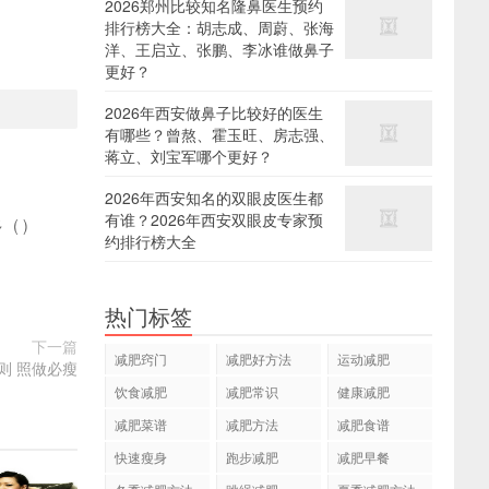
2026郑州比较知名隆鼻医生预约
排行榜大全：胡志成、周蔚、张海
洋、王启立、张鹏、李冰谁做鼻子
更好？
2026年西安做鼻子比较好的医生
有哪些？曾熬、霍玉旺、房志强、
蒋立、刘宝军哪个更好？
2026年西安知名的双眼皮医生都
有谁？2026年西安双眼皮专家预
多
(
)
约排行榜大全
热门标签
下一篇
减肥窍门
减肥好方法
运动减肥
则 照做必瘦
饮食减肥
减肥常识
健康减肥
减肥菜谱
减肥方法
减肥食谱
快速瘦身
跑步减肥
减肥早餐