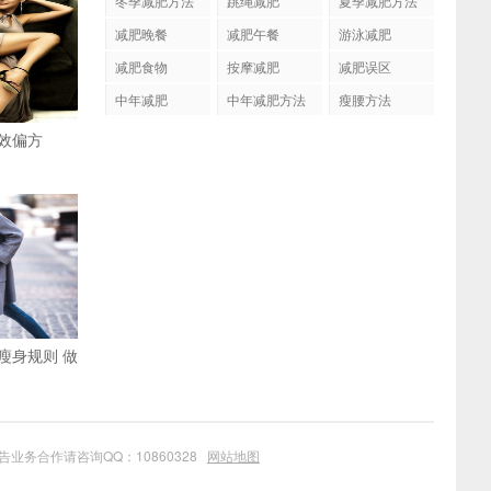
冬季减肥方法
跳绳减肥
夏季减肥方法
减肥晚餐
减肥午餐
游泳减肥
减肥食物
按摩减肥
减肥误区
中年减肥
中年减肥方法
瘦腰方法
效偏方
瘦身规则 做
业务合作请咨询QQ：10860328
网站地图