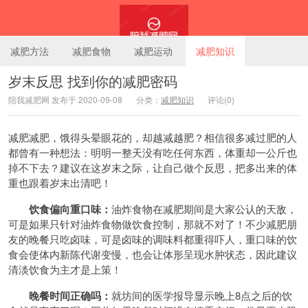
减肥方法
减肥食物
减肥运动
减肥知识
岁末反思 找到你的减肥密码
陪我减肥网 发布于 2020-09-08
分类：
减肥知识
评论(0)
陪我减肥网
减肥减肥，饿得头晕眼花的，却越减越肥？相信很多减过肥的人
都曾有一种想法：明明一整天没有吃任何东西，体重却一公斤也
掉不下去？建议在这岁末之际，让自己做个反思，把多出来的体
重也跟着岁末出清吧！
饮食偏向重口味：
油炸
食物
在减肥期间是大家公认的天敌，
可是如果只针对油炸食物做饮食控制，那就不对了！不少减肥朋
友的晚餐只吃卤味，可是卤味的调味料都重得吓人，重口味的饮
食会使体内新陈代谢变慢，也会让体形呈现
水肿
状态，因此建议
清淡饮食为主才是上策！
晚餐时间正确吗：
就坊间的医学报导显示晚上8点之后的饮