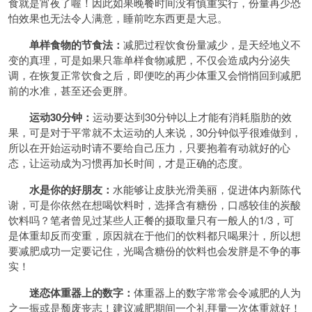
食就是宵夜了喔！因此如果晚餐时间没有慎重实行，份量再少恐
怕效果也无法令人满意，睡前吃东西更是大忌。
单样食物的节食法：
减肥过程饮食份量减少，是天经地义不
变的真理，可是如果只靠单样食物减肥，不仅会造成内分泌失
调，在恢复正常饮食之后，即便吃的再少体重又会悄悄回到减肥
前的水准，甚至还会更胖。
运动30分钟：
运动要达到30分钟以上才能有消耗
脂肪
的效
果，可是对于平常就不太运动的人来说，30分钟似乎很难做到，
所以在开始运动时请不要给自己压力，只要抱着有动就好的心
态，让运动成为习惯再加长时间，才是正确的态度。
水是你的好朋友：
水能够让皮肤光滑美丽，促进体内新陈代
谢，可是你依然在想喝
饮料
时，选择含有糖份，口感较佳的炭酸
饮料吗？笔者曾见过某些人正餐的摄取量只有一般人的1/3，可
是体重却反而变重，原因就在于他们的饮料都只喝
果汁
，所以想
要减肥成功一定要记住，光喝含糖份的饮料也会发胖是不争的事
实！
迷恋体重器上的数字：
体重器上的数字常常会令减肥的人为
之一振或是颓废丧志！建议减肥期间一个礼拜量一次体重就好！