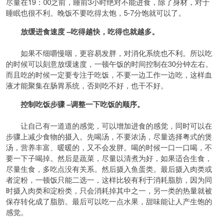
尽量在19：00之前，睡前3小时绝对不能进食，除了身材，对于
睡眠也很不利。晚饭不要吃得太饱，5-7分饱就可以了。
放缓进食速度 –吃得越快，吃得也就越多。
如果不细嚼慢咽，更容易发胖，对消化系统也不利。所以吃
的时候可以刻意放缓速度，一顿午饭的时间控制在30分钟左右。
而且吃的时候一定要专注于吃饭，不要一边工作一边吃，这样血
液才能聚集在肠胃系统，否则吃不好，也干不好。
控制吃饭步骤 –调整一下吃饭的顺序。
让自己有一道道的感觉，可以增加进食的感觉，同时可以在
步骤上减少食物的摄入。先喝汤，不要浓汤，尽量选择粤式的煲
汤，营养丰富、暖暖的，又不会发胖。喝的时候一口一口喝，不
要一下子喝掉。然后是蔬菜，尽量以清煮为好，如果适合生食，
尽量生食，多吃点没有关系。然后摄入鱼蛋类。最后摄入肉类或
者淀粉，一顿饭只能二选一，这样比较有利于消耗脂肪，因为同
时摄入肉类和淀粉类，只会消耗掉其中之一，另一类的热量就被
保存转化成了脂肪。最后可以吃一点水果，甜味能让人产生饱的
感觉。