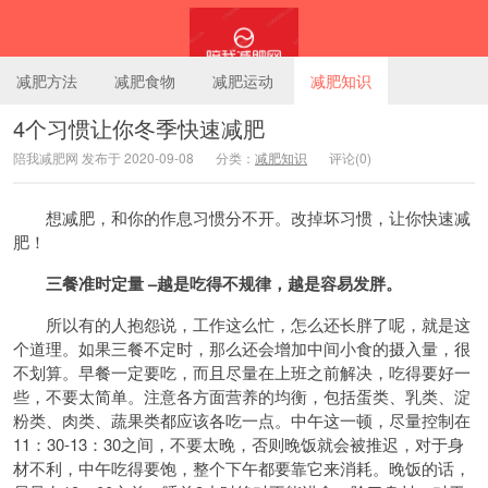
减肥方法
减肥食物
减肥运动
减肥知识
4个习惯让你冬季快速减肥
陪我减肥网 发布于 2020-09-08
分类：
减肥知识
评论(0)
陪我减肥网
想减肥，和你的作息习惯分不开。改掉坏习惯，让你快速减
肥！
三餐准时定量 –越是吃得不规律，越是容易发胖。
所以有的人抱怨说，工作这么忙，怎么还长胖了呢，就是这
个道理。如果三餐不定时，那么还会增加中间小食的摄入量，很
不划算。早餐一定要吃，而且尽量在上班之前解决，吃得要好一
些，不要太简单。注意各方面营养的均衡，包括蛋类、乳类、淀
粉类、肉类、蔬果类都应该各吃一点。中午这一顿，尽量控制在
11：30-13：30之间，不要太晚，否则晚饭就会被推迟，对于身
材不利，中午吃得要饱，整个下午都要靠它来消耗。晚饭的话，