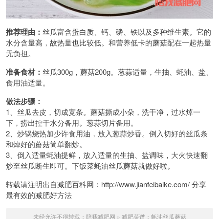
推荐理由：
丝瓜富含蛋白质、钙、磷、铁以及多种维生素。它的
水分含量高，故热量也比较低。和营养低卡的蘑菇配在一起热量
无负担。
准备食材：
丝瓜300g，蘑菇200g。葱蒜适量，生抽、蚝油、盐、
食用油适量。
做法步骤：
1、丝瓜去皮，切成宽条。蘑菇撕成小朵，洗干净，过水焯一
下，捞出控干水分备用。葱蒜切片备用。
2、炒锅烧热加少许食用油，放入葱蒜炒香。倒入切好的丝瓜条
和焯好的蘑菇简单翻炒。
3、倒入适量蚝油提鲜，放入适量的生抽、盐调味，大火快速翻
炒至丝瓜断生即可。下饭菜蚝油丝瓜蘑菇就做好啦。
转载请注明出自减肥百科网：http://www.jianfeibaike.com/ 分享
最有效的减肥好方法
未经允许不得转载：
陪我减肥网
»
减肥菜谱：蚝油丝瓜蘑菇