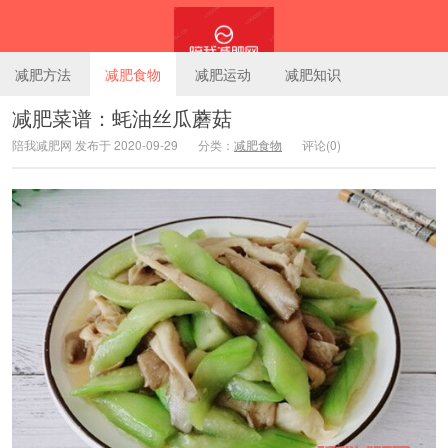
减肥方法
减肥食物
减肥运动
减肥知识
减肥菜谱：蚝油丝瓜蘑菇
陪我减肥网 发布于 2020-09-29
分类：
减肥食物
评论(0)
陪我减肥网