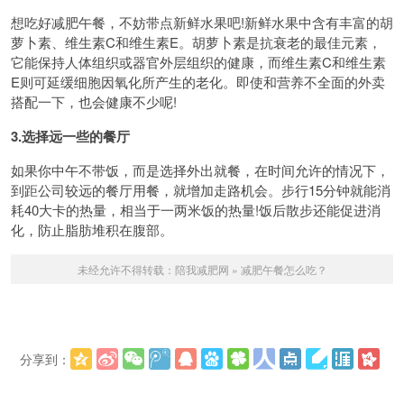
想吃好减肥午餐，不妨带点新鲜水果吧!新鲜水果中含有丰富的胡
萝卜素、维生素C和维生素E。胡萝卜素是抗衰老的最佳元素，
它能保持人体组织或器官外层组织的健康，而维生素C和维生素
E则可延缓细胞因氧化所产生的老化。即使和营养不全面的外卖
搭配一下，也会健康不少呢!
3.选择远一些的餐厅
如果你中午不带饭，而是选择外出就餐，在时间允许的情况下，
到距公司较远的餐厅用餐，就增加走路机会。步行15分钟就能消
耗40大卡的热量，相当于一两米饭的热量!饭后散步还能促进消
化，防止脂肪堆积在腹部。
未经允许不得转载：
陪我减肥网
»
减肥午餐怎么吃？
分享到：
更多
(
)